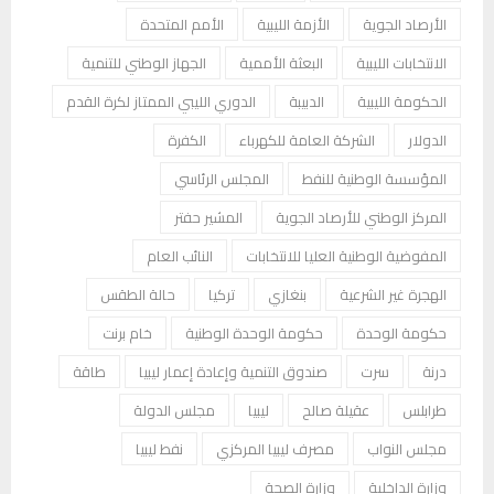
الأرصاد الجوية
الأزمة الليبية
الأمم المتحدة
الانتخابات الليبية
البعثة الأممية
الجهاز الوطني للتنمية
الحكومة الليبية
الدبيبة
الدوري الليبي الممتاز لكرة القدم
الدولار
الشركة العامة للكهرباء
الكفرة
المؤسسة الوطنية للنفط
المجلس الرئاسي
المركز الوطني للأرصاد الجوية
المشير حفتر
المفوضية الوطنية العليا للانتخابات
النائب العام
الهجرة غير الشرعية
بنغازي
تركيا
حالة الطقس
حكومة الوحدة
حكومة الوحدة الوطنية
خام برنت
درنة
سرت
صندوق التنمية وإعادة إعمار ليبيا
طاقة
طرابلس
عقيلة صالح
ليبيا
مجلس الدولة
مجلس النواب
مصرف ليبيا المركزي
نفط ليبيا
وزارة الداخلية
وزارة الصحة