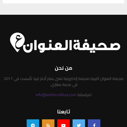
من نحن
صحيفة العنوان الليبية صحيفة إلكترونية تعني بنشر أخبار ليبيا. تأسست في 2017
في مدينة بنغازي.
لمراسلتنا:
info@addresslibya.com
تابعنا