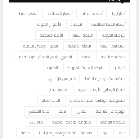
أخبار ليبيا
أسامة حماد
أسعار العملات
أسعار النفط
أسعار النفط العالمية
اقتصاد
الأحوال الجوية
الأرصاد الجوية
الأزمة الليبية
الأمم المتحدة
الانتخابات الليبية
البعثة الأممية
الجهاز الوطني للتنمية
الحكومة الليبية
الدبيبة
الدوري الليبي الممتاز لكرة القدم
الدولار
الشركة العامة للكهرباء
الكفرة
المؤسسة الوطنية للنفط
المجلس الرئاسي
المركز الوطني للأرصاد الجوية
المشير حفتر
المفوضية الوطنية العليا للانتخابات
النائب العام
الهجرة غير الشرعية
بنغازي
تركيا
حالة الطقس
حكومة الوحدة
حكومة الوحدة الوطنية
خام برنت
درنة
سرت
صندوق التنمية وإعادة إعمار ليبيا
طاقة