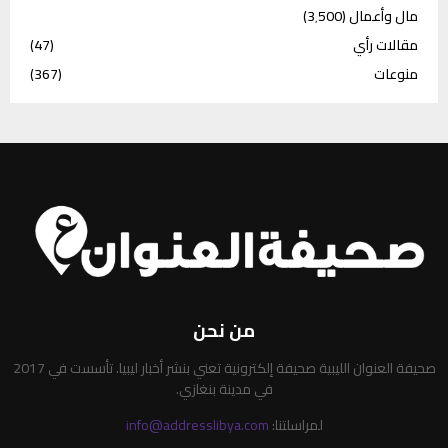
مال وأعمال
(3٬500)
مقالات رأي
(47)
منوعات
(367)
من نحن
صحيفة العنوان الليبية صحيفة إلكترونية تعني بنشر أخبار ليبيا. تأسست في 2017
في مدينة بنغازي.
لمراسلتنا:
info@addresslibya.com