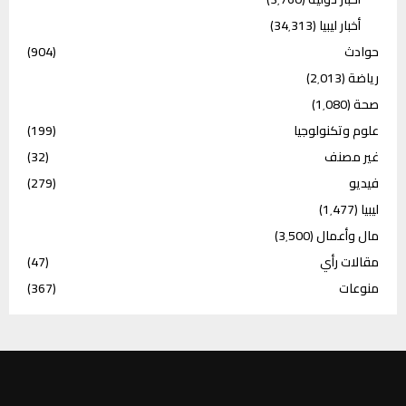
أخبار ليبيا
(34٬313)
حوادث
(904)
رياضة
(2٬013)
صحة
(1٬080)
علوم وتكنولوجيا
(199)
غير مصنف
(32)
فيديو
(279)
ليبيا
(1٬477)
مال وأعمال
(3٬500)
مقالات رأي
(47)
منوعات
(367)