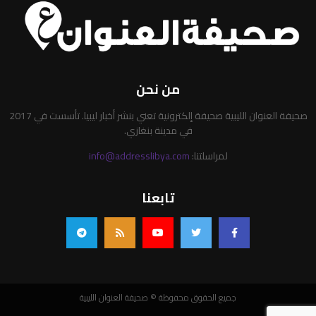
من نحن
صحيفة العنوان الليبية صحيفة إلكترونية تعني بنشر أخبار ليبيا. تأسست في 2017
في مدينة بنغازي.
لمراسلتنا:
info@addresslibya.com
تابعنا
جميع الحقوق محفوظة © صحيفة العنوان الليبية