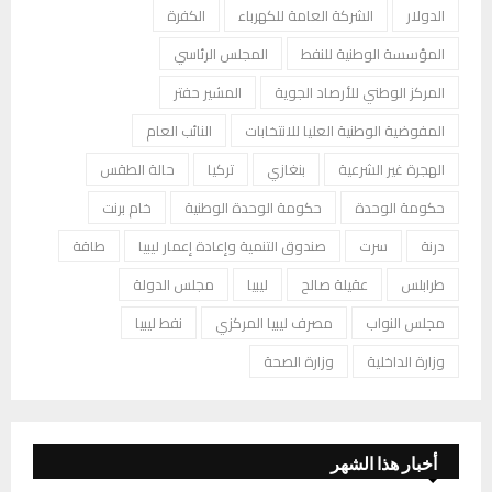
الدولار
الشركة العامة للكهرباء
الكفرة
المؤسسة الوطنية للنفط
المجلس الرئاسي
المركز الوطني للأرصاد الجوية
المشير حفتر
المفوضية الوطنية العليا للانتخابات
النائب العام
الهجرة غير الشرعية
بنغازي
تركيا
حالة الطقس
حكومة الوحدة
حكومة الوحدة الوطنية
خام برنت
درنة
سرت
صندوق التنمية وإعادة إعمار ليبيا
طاقة
طرابلس
عقيلة صالح
ليبيا
مجلس الدولة
مجلس النواب
مصرف ليبيا المركزي
نفط ليبيا
وزارة الداخلية
وزارة الصحة
أخبار هذا الشهر