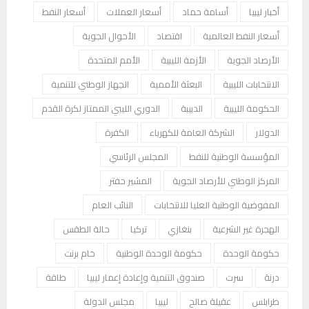
أخبار ليبيا
أسامة حماد
أسعار العملات
أسعار النفط
أسعار النفط العالمية
اقتصاد
الأحوال الجوية
الأرصاد الجوية
الأزمة الليبية
الأمم المتحدة
الانتخابات الليبية
البعثة الأممية
الجهاز الوطني للتنمية
الحكومة الليبية
الدبيبة
الدوري الليبي الممتاز لكرة القدم
الدولار
الشركة العامة للكهرباء
الكفرة
المؤسسة الوطنية للنفط
المجلس الرئاسي
المركز الوطني للأرصاد الجوية
المشير حفتر
المفوضية الوطنية العليا للانتخابات
النائب العام
الهجرة غير الشرعية
بنغازي
تركيا
حالة الطقس
حكومة الوحدة
حكومة الوحدة الوطنية
خام برنت
درنة
سرت
صندوق التنمية وإعادة إعمار ليبيا
طاقة
طرابلس
عقيلة صالح
ليبيا
مجلس الدولة