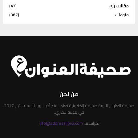
مقالات رأي
(47)
منوعات
(367)
من نحن
صحيفة العنوان الليبية صحيفة إلكترونية تعني بنشر أخبار ليبيا. تأسست في 2017
في مدينة بنغازي.
لمراسلتنا:
info@addresslibya.com