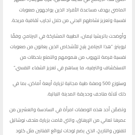
الماضي بهدف مساعدة الأفراد الذين يواجهون صعوبات
نفسية وتعزيز نشاطهم البدني من خلال تجارب ثقافية مريحة.
وأوضحت باتريشيا ليمان، الطبيبة المشاركة في البرنامج، وفقًا
لرويترز: “هذا البرنامج يتيح للأشخاص الذين يعانون من صعوبات
نفسية فرصة للهروب من همومهم والتمتع بلحظات من
الاستكشاف والترفيه، ما يساهم في تعزيز الشفاء النفسي.”
وستوزع 500 وصفة طبية مجانية لزيارة أربعة أماكن، بما في
ذلك ثلاثة متاحف وحديقة المدينة النباتية.
وتضمّن أحد هذه الوصفات امرأة في السادسة والعشرين من
عمرها تعاني من الإرهاق، والتي قامت بزيارة متحف نوشاتيل
للفنون والتاريخ، الذي يضم لوحات لروائع الفنانين مثل كلود