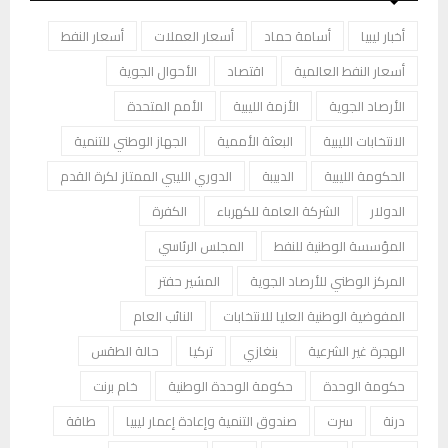
أخبار ليبيا
أسامة حماد
أسعار العملات
أسعار النفط
أسعار النفط العالمية
اقتصاد
الأحوال الجوية
الأرصاد الجوية
الأزمة الليبية
الأمم المتحدة
الانتخابات الليبية
البعثة الأممية
الجهاز الوطني للتنمية
الحكومة الليبية
الدبيبة
الدوري الليبي الممتاز لكرة القدم
الدولار
الشركة العامة للكهرباء
الكفرة
المؤسسة الوطنية للنفط
المجلس الرئاسي
المركز الوطني للأرصاد الجوية
المشير حفتر
المفوضية الوطنية العليا للانتخابات
النائب العام
الهجرة غير الشرعية
بنغازي
تركيا
حالة الطقس
حكومة الوحدة
حكومة الوحدة الوطنية
خام برنت
درنة
سرت
صندوق التنمية وإعادة إعمار ليبيا
طاقة