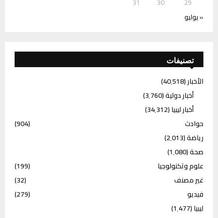
31
30
29
« يوليو
تصنيفات
الأخبار
(40٬518)
أخبار دولية
(3٬760)
أخبار ليبيا
(34٬312)
حوادث
(904)
رياضة
(2٬013)
صحة
(1٬080)
علوم وتكنولوجيا
(199)
غير مصنف
(32)
فيديو
(279)
ليبيا
(1٬477)