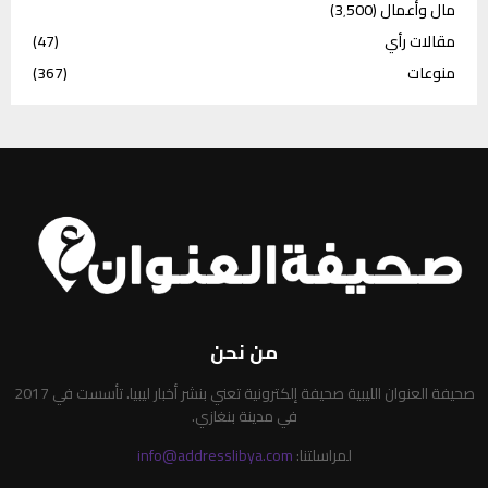
مال وأعمال
(3٬500)
مقالات رأي
(47)
منوعات
(367)
من نحن
صحيفة العنوان الليبية صحيفة إلكترونية تعني بنشر أخبار ليبيا. تأسست في 2017
في مدينة بنغازي.
لمراسلتنا:
info@addresslibya.com