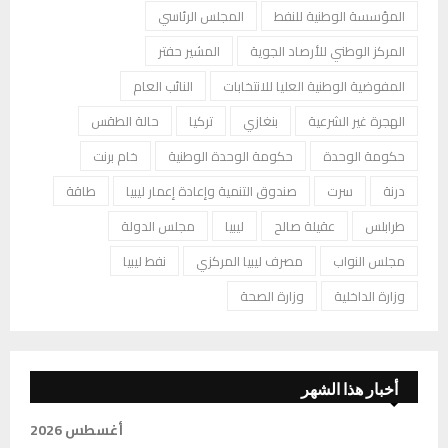
المؤسسة الوطنية للنفط
المجلس الرئاسي
المركز الوطني للأرصاد الجوية
المشير حفتر
المفوضية الوطنية العليا للانتخابات
النائب العام
الهجرة غير الشرعية
بنغازي
تركيا
حالة الطقس
حكومة الوحدة
حكومة الوحدة الوطنية
خام برنت
درنة
سرت
صندوق التنمية وإعادة إعمار ليبيا
طاقة
طرابلس
عقيلة صالح
ليبيا
مجلس الدولة
مجلس النواب
مصرف ليبيا المركزي
نفط ليبيا
وزارة الداخلية
وزارة الصحة
أخبار هذا الشهر
أغسطس 2026