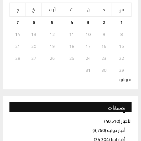
س
د
ن
ث
أرب
خ
ج
7
6
5
4
3
2
1
14
13
12
11
10
9
8
21
20
19
18
17
16
15
28
27
26
25
24
23
22
31
30
29
« يوليو
تصنيفات
الأخبار
(40٬510)
أخبار دولية
(3٬760)
أخبار ليبيا
(34٬304)