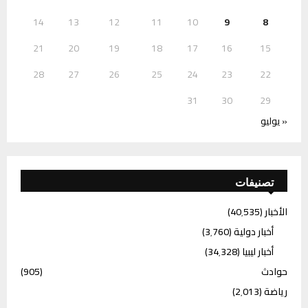
14
13
12
11
10
9
8
21
20
19
18
17
16
15
28
27
26
25
24
23
22
31
30
29
« يوليو
تصنيفات
الأخبار
(40٬535)
أخبار دولية
(3٬760)
أخبار ليبيا
(34٬328)
حوادث
(905)
رياضة
(2٬013)