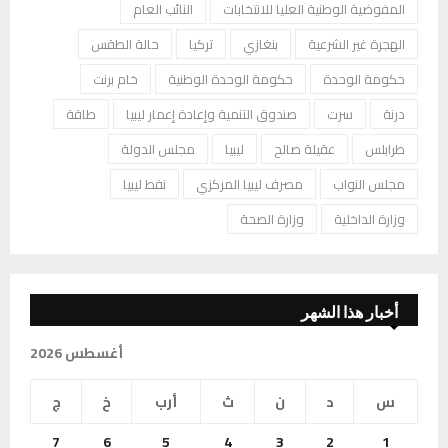
المفوضية الوطنية العليا للانتخابات
النائب العام
الهجرة غير الشرعية
بنغازي
تركيا
حالة الطقس
حكومة الوحدة
حكومة الوحدة الوطنية
خام برنت
درنة
سرت
صندوق التنمية وإعادة إعمار ليبيا
طاقة
طرابلس
عقيلة صالح
ليبيا
مجلس الدولة
مجلس النواب
مصرف ليبيا المركزي
نفط ليبيا
وزارة الداخلية
وزارة الصحة
أخبار هذا الشهر
أغسطس 2026
س
د
ن
ث
أرب
خ
ج
7
6
5
4
3
2
1