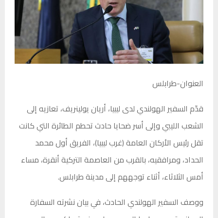
العنوان-طرابلس
قدّم السفير الهولندي لدى ليبيا، أريان يولينريف، تعازيه إلى
الشعب الليبي وإلى أسر ضحايا حادث تحطم الطائرة التي كانت
تقل رئيس الأركان العامة (غرب ليبيا)، الفريق أول محمد
الحداد، ومرافقيه، بالقرب من العاصمة التركية أنقرة، مساء
أمس الثلاثاء، أثناء توجههم إلى مدينة طرابلس.
ووصف السفير الهولندي الحادث، في بيان نشرته السفارة