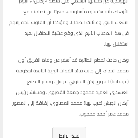
الهولندية عبر حسابها الرسمي على منصة «إكس»، اليوم
الأربعاء، بأنه «خسارة مأساوية»، معربًا عن تضامنه مع
الشعب الليبي وعائلات الضحايا، ومؤكدًا أن القلوب تتجه إليهم
في هذا المصاب الأليم الذي وقع عشية الاحتفال بعيد
استقلال ليبيا.
وكان حادث تحطم الطائرة قد أسفر عن وفاة الفريق أول
محمد الحداد، إلى جانب قائد القوات البرية التابعة لحكومة
(غرب ليبيا) الفريق ركن الفيتوري غريبيل، ومدير التصنيع
العسكري العميد محمود جمعة القطيوي، ومستشار رئيس
أركان الجيش (غرب ليبيا) محمد العصاوي، إضافة إلى المصور
محمد عمر أحمد محجوب.
نسخ الرابط