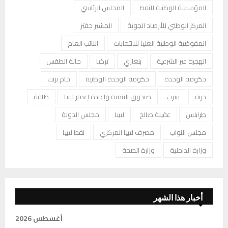
المؤسسة الوطنية للنفط
المجلس الرئاسي
المركز الوطني للأرصاد الجوية
المشير حفتر
المفوضية الوطنية العليا للانتخابات
النائب العام
الهجرة غير الشرعية
بنغازي
تركيا
حالة الطقس
حكومة الوحدة
حكومة الوحدة الوطنية
خام برنت
درنة
سرت
صندوق التنمية وإعادة إعمار ليبيا
طاقة
طرابلس
عقيلة صالح
ليبيا
مجلس الدولة
مجلس النواب
مصرف ليبيا المركزي
نفط ليبيا
وزارة الداخلية
وزارة الصحة
أخبار هذا الشهر
أغسطس 2026