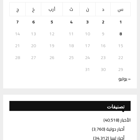
س
د
ن
ث
أرب
خ
ج
7
6
5
4
3
2
1
14
13
12
11
10
9
8
21
20
19
18
17
16
15
28
27
26
25
24
23
22
31
30
29
« يوليو
تصنيفات
الأخبار
(40٬518)
أخبار دولية
(3٬760)
أخبار ليبيا
(34٬312)