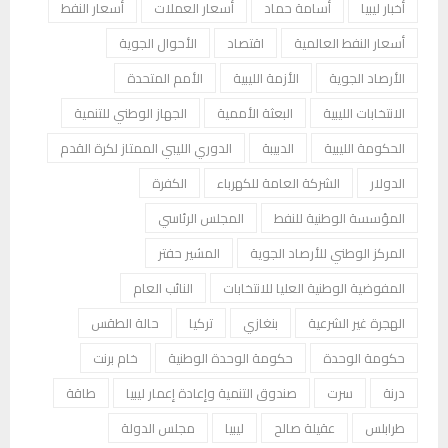
أخبار ليبيا
أسامة حماد
أسعار العملات
أسعار النفط
أسعار النفط العالمية
اقتصاد
الأحوال الجوية
الأرصاد الجوية
الأزمة الليبية
الأمم المتحدة
الانتخابات الليبية
البعثة الأممية
الجهاز الوطني للتنمية
الحكومة الليبية
الدبيبة
الدوري الليبي الممتاز لكرة القدم
الدولار
الشركة العامة للكهرباء
الكفرة
المؤسسة الوطنية للنفط
المجلس الرئاسي
المركز الوطني للأرصاد الجوية
المشير حفتر
المفوضية الوطنية العليا للانتخابات
النائب العام
الهجرة غير الشرعية
بنغازي
تركيا
حالة الطقس
حكومة الوحدة
حكومة الوحدة الوطنية
خام برنت
درنة
سرت
صندوق التنمية وإعادة إعمار ليبيا
طاقة
طرابلس
عقيلة صالح
ليبيا
مجلس الدولة