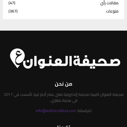
مقالات رأي
(47)
منوعات
(367)
من نحن
صحيفة العنوان الليبية صحيفة إلكترونية تعني بنشر أخبار ليبيا. تأسست في 2017
في مدينة بنغازي.
لمراسلتنا:
info@addresslibya.com