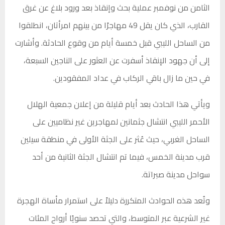
الثامن من نوفمبر عملية بحث وإنقاذ بعد ورود بلاغ عن غرق
القارب، الذي كان يقل 49 مهاجرًا من بينهم امرأتان، انطلقوا
من الساحل الليبي قبل خمسة أيام من وقوع الحادثة. وأشارت
إلى أن جهود الإنقاذ أسفرت عن العثور على الناجين السبعة،
في حين ما زال باقي الركاب في عداد المفقودين.
ويأتي هذا الحادث بعد أيام قليلة من إعلان جمعية الهلال
الأحمر الليبي انتشال جثمانين لمهاجرين غير نظاميين على
الساحل الغربي، حيث عُثر على الجثة الأولى في منطقة سيلين
قرب مدينة الخمس، فيما تم انتشال الجثة الثانية من أحد
سواحل مدينة صبراتة.
وتُعد هذه الحوادث المتكررة دليلاً على استمرار مأساة الهجرة
غير الشرعية عبر المتوسط، والتي تحصد سنويًا أرواح المئات