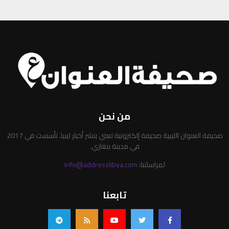
من نحن
صحيفة العنوان الليبية صحيفة إلكترونية تعني بنشر أخبار ليبيا. تأسست في 2017
في مدينة بنغازي.
لمراسلتنا:
info@addresslibya.com
تابعنا