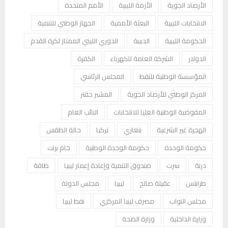
الأرصاد الجوية
الأزمة الليبية
الأمم المتحدة
الانتخابات الليبية
البعثة الأممية
الجهاز الوطني للتنمية
الحكومة الليبية
الدبيبة
الدوري الليبي الممتاز لكرة القدم
الدولار
الشركة العامة للكهرباء
الكفرة
المؤسسة الوطنية للنفط
المجلس الرئاسي
المركز الوطني للأرصاد الجوية
المشير حفتر
المفوضية الوطنية العليا للانتخابات
النائب العام
الهجرة غير الشرعية
بنغازي
تركيا
حالة الطقس
حكومة الوحدة
حكومة الوحدة الوطنية
خام برنت
درنة
سرت
صندوق التنمية وإعادة إعمار ليبيا
طاقة
طرابلس
عقيلة صالح
ليبيا
مجلس الدولة
مجلس النواب
مصرف ليبيا المركزي
نفط ليبيا
وزارة الداخلية
وزارة الصحة