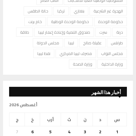
المفوضية الوطنية العليا للانتخابات
النائب العام
الهجرة غير الشرعية
بنغازي
تركيا
حالة الطقس
حكومة الوحدة
حكومة الوحدة الوطنية
خام برنت
درنة
سرت
صندوق التنمية وإعادة إعمار ليبيا
طاقة
طرابلس
عقيلة صالح
ليبيا
مجلس الدولة
مجلس النواب
مصرف ليبيا المركزي
نفط ليبيا
وزارة الداخلية
وزارة الصحة
أخبار هذا الشهر
أغسطس 2026
س
د
ن
ث
أرب
خ
ج
7
6
5
4
3
2
1