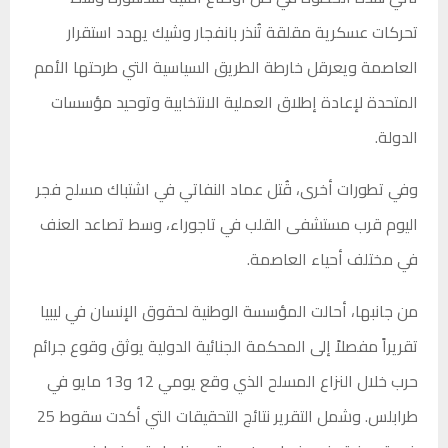
تحركات عسكرية مقلقة تُنذر بانفجار وشيك يهدد استقرار
العاصمة ويعرقل خارطة الطريق السياسية التي طرحتها الأمم
المتحدة لإعادة إطلاق العملية الانتخابية وتوحيد مؤسسات
الدولة.
وفي تطورات أخرى، قُتل عماد النفاتي في اشتباك مسلح فجر
اليوم قرب مستشفى القلب في تاجوراء، وسط تصاعد العنف
في مختلف أحياء العاصمة.
من جانبها، أحالت المؤسسة الوطنية لحقوق الإنسان في ليبيا
تقريراً مفصلاً إلى المحكمة الجنائية الدولية يوثق وقوع جرائم
حرب خلال النزاع المسلح الذي وقع يومي 12 و13 مايو في
طرابلس. وشمل التقرير نتائج التحقيقات التي أكدت سقوط 25