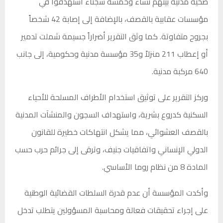
ضحية مدنية بينهم نساء وخمسة سجناء استهدفوا في
مؤسسات عقابية بالقصف، بالإضافة إلى إصابة 42 شخصاً
بجروح متفاوتة. كما وثق التقرير أضراراً جسيمة شملت تدمير
أو إعطاب 211 منزلاً و35 مؤسسة مدنية وحكومية، إلى جانب
640 مركبة مدنية.
وركز التقرير على توثيق استخدام الأطراف المسلحة للأحياء
السكنية كدروع بشرية، واستهداف السجون والمنشآت المدنية
بالقصف العشوائي، مما يشكل انتهاكات خطيرة للقانون
الدولي الإنساني واتفاقيات جنيف، وترقى إلى جرائم حرب حسب
المادة 8 من نظام روما الأساسي.
وأكدت المؤسسة أن عدم قدرة السلطات القضائية الوطنية
على إجراء تحقيقات فعالة ومحاسبة المسؤولين يتطلب تدخل