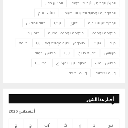
المركز الوطني للأرصاد الجوية
المشير حفتر
المفوضية الوطنية العليا للانتخابات
النائب العام
الهجرة غير الشرعية
بنغازي
تركيا
حالة الطقس
حكومة الوحدة
حكومة الوحدة الوطنية
خام برنت
درنة
سرت
صندوق التنمية وإعادة إعمار ليبيا
طاقة
طرابلس
عقيلة صالح
ليبيا
مجلس الدولة
مجلس النواب
مصرف ليبيا المركزي
نفط ليبيا
وزارة الداخلية
وزارة الصحة
أخبار هذا الشهر
أغسطس 2026
س
د
ن
ث
أرب
خ
ج