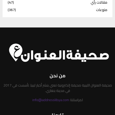
مقالات رأي
(47)
منوعات
(367)
من نحن
صحيفة العنوان الليبية صحيفة إلكترونية تعني بنشر أخبار ليبيا. تأسست في 2017
في مدينة بنغازي.
لمراسلتنا:
info@addresslibya.com