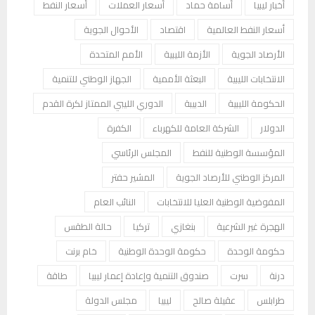
أخبار ليبيا
أسامة حماد
أسعار العملات
أسعار النفط
أسعار النفط العالمية
اقتصاد
الأحوال الجوية
الأرصاد الجوية
الأزمة الليبية
الأمم المتحدة
الانتخابات الليبية
البعثة الأممية
الجهاز الوطني للتنمية
الحكومة الليبية
الدبيبة
الدوري الليبي الممتاز لكرة القدم
الدولار
الشركة العامة للكهرباء
الكفرة
المؤسسة الوطنية للنفط
المجلس الرئاسي
المركز الوطني للأرصاد الجوية
المشير حفتر
المفوضية الوطنية العليا للانتخابات
النائب العام
الهجرة غير الشرعية
بنغازي
تركيا
حالة الطقس
حكومة الوحدة
حكومة الوحدة الوطنية
خام برنت
درنة
سرت
صندوق التنمية وإعادة إعمار ليبيا
طاقة
طرابلس
عقيلة صالح
ليبيا
مجلس الدولة