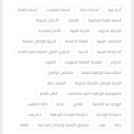
أخبار ليبيا
أسامة حماد
أسعار العملات
أسعار النفط
أسعار النفط العالمية
اقتصاد
الأحوال الجوية
الأرصاد الجوية
الأزمة الليبية
الأمم المتحدة
الانتخابات الليبية
البعثة الأممية
الجهاز الوطني للتنمية
الحكومة الليبية
الدبيبة
الدوري الليبي الممتاز لكرة القدم
الدولار
الشركة العامة للكهرباء
الكفرة
المؤسسة الوطنية للنفط
المجلس الرئاسي
المركز الوطني للأرصاد الجوية
المشير حفتر
المفوضية الوطنية العليا للانتخابات
النائب العام
الهجرة غير الشرعية
بنغازي
تركيا
حالة الطقس
حكومة الوحدة
حكومة الوحدة الوطنية
خام برنت
درنة
سرت
صندوق التنمية وإعادة إعمار ليبيا
طاقة