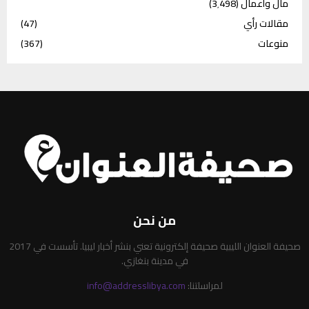
مال وأعمال
(3٬498)
مقالات رأي
(47)
منوعات
(367)
من نحن
صحيفة العنوان الليبية صحيفة إلكترونية تعني بنشر أخبار ليبيا. تأسست في 2017
في مدينة بنغازي.
لمراسلتنا:
info@addresslibya.com