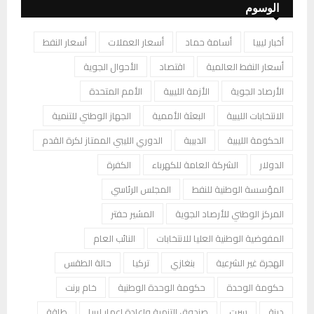
الوسوم
أخبار ليبيا
أسامة حماد
أسعار العملات
أسعار النفط
أسعار النفط العالمية
اقتصاد
الأحوال الجوية
الأرصاد الجوية
الأزمة الليبية
الأمم المتحدة
الانتخابات الليبية
البعثة الأممية
الجهاز الوطني للتنمية
الحكومة الليبية
الدبيبة
الدوري الليبي الممتاز لكرة القدم
الدولار
الشركة العامة للكهرباء
الكفرة
المؤسسة الوطنية للنفط
المجلس الرئاسي
المركز الوطني للأرصاد الجوية
المشير حفتر
المفوضية الوطنية العليا للانتخابات
النائب العام
الهجرة غير الشرعية
بنغازي
تركيا
حالة الطقس
حكومة الوحدة
حكومة الوحدة الوطنية
خام برنت
درنة
سرت
صندوق التنمية وإعادة إعمار ليبيا
طاقة