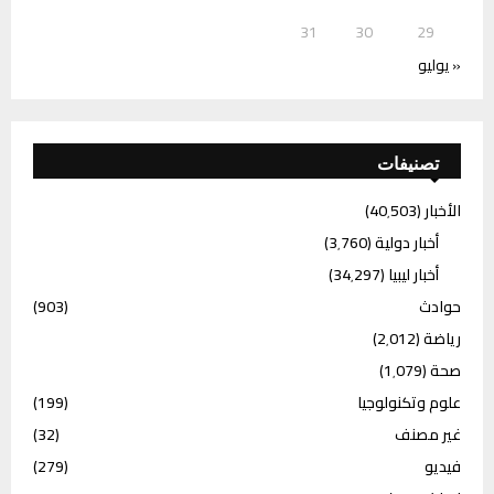
31
30
29
« يوليو
تصنيفات
الأخبار
(40٬503)
أخبار دولية
(3٬760)
أخبار ليبيا
(34٬297)
حوادث
(903)
رياضة
(2٬012)
صحة
(1٬079)
علوم وتكنولوجيا
(199)
غير مصنف
(32)
فيديو
(279)