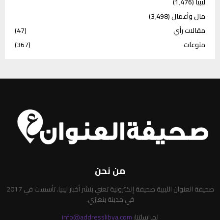
ليبيا
(1٬476)
مال وأعمال
(3٬498)
مقالات رأي
(47)
منوعات
(367)
من نحن
صحيفة العنوان الليبية صحيفة إلكترونية تعني بنشر أخبار ليبيا. تأسست في 2017
في مدينة بنغازي.
لمراسلتنا:
info@addresslibya.com