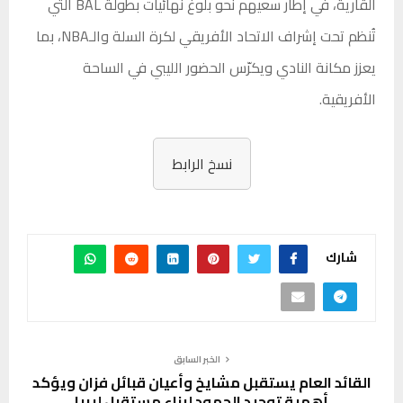
القارية، في إطار سعيهم نحو بلوغ نهائيات بطولة BAL التي
تُنظم تحت إشراف الاتحاد الأفريقي لكرة السلة والـNBA، بما
يعزز مكانة النادي ويكرّس الحضور الليبي في الساحة
الأفريقية.
نسخ الرابط
شارك
الخبر السابق
القائد العام يستقبل مشايخ وأعيان قبائل فزان ويؤكد
أهمية توحيد الجهود لبناء مستقبل ليبيا