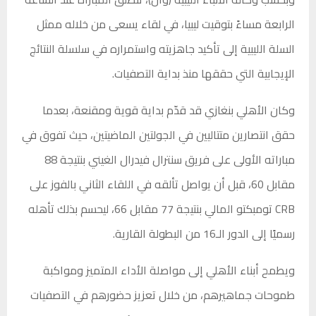
الرابعة مساءً بتوقيت ليبيا، في لقاء يسعى من خلاله ممثل
السلة الليبية إلى تأكيد جاهزيته واستمراره في سلسلة النتائج
الإيجابية التي حققها منذ بداية التصفيات.
وكان الأهلي بنغازي قد قدّم بداية قوية ومقنعة، بعدما
حقق انتصارين متتاليين في الجولتين الماضيتين، حيث تفوق في
مباراته الأولى على فريق سنترال فيدرال الغيني بنتيجة 88
مقابل 60، قبل أن يواصل تألقه في اللقاء الثاني بالفوز على
CRB تومبكتو المالي بنتيجة 77 مقابل 66، ليحسم بذلك تأهله
رسميًا إلى الدور الـ16 من البطولة القارية.
ويطمح أبناء الأهلي إلى مواصلة الأداء المتميز ومواكبة
طموحات جماهيرهم، من خلال تعزيز حضورهم في التصفيات