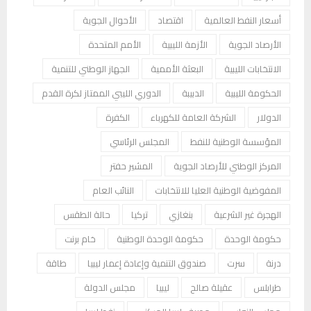
أسعار النفط العالمية
اقتصاد
الأحوال الجوية
الأرصاد الجوية
الأزمة الليبية
الأمم المتحدة
الانتخابات الليبية
البعثة الأممية
الجهاز الوطني للتنمية
الحكومة الليبية
الدبيبة
الدوري الليبي الممتاز لكرة القدم
الدولار
الشركة العامة للكهرباء
الكفرة
المؤسسة الوطنية للنفط
المجلس الرئاسي
المركز الوطني للأرصاد الجوية
المشير حفتر
المفوضية الوطنية العليا للانتخابات
النائب العام
الهجرة غير الشرعية
بنغازي
تركيا
حالة الطقس
حكومة الوحدة
حكومة الوحدة الوطنية
خام برنت
درنة
سرت
صندوق التنمية وإعادة إعمار ليبيا
طاقة
طرابلس
عقيلة صالح
ليبيا
مجلس الدولة