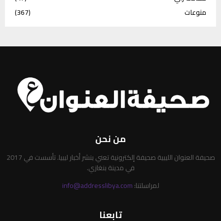
منوعات
(367)
من نحن
صحيفة العنوان الليبية صحيفة إلكترونية تعني بنشر أخبار ليبيا. تأسست في 2017
في مدينة بنغازي.
لمراسلتنا:
info@addresslibya.com
تابعنا