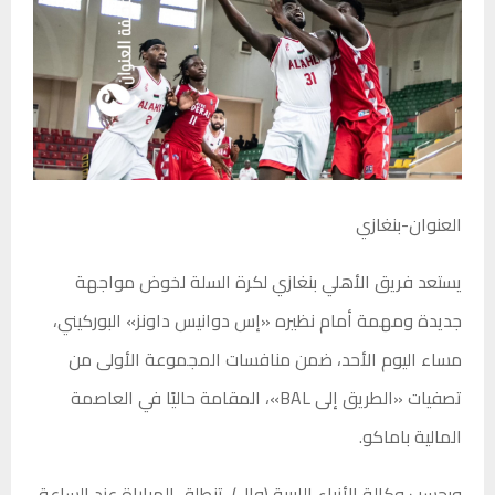
العنوان-بنغازي
يستعد فريق الأهلي بنغازي لكرة السلة لخوض مواجهة
جديدة ومهمة أمام نظيره «إس دوانيس داونز» البوركيني،
مساء اليوم الأحد، ضمن منافسات المجموعة الأولى من
تصفيات «الطريق إلى BAL»، المقامة حاليًا في العاصمة
المالية باماكو.
وبحسب وكالة الأنباء الليبية (وال)، تنطلق المباراة عند الساعة