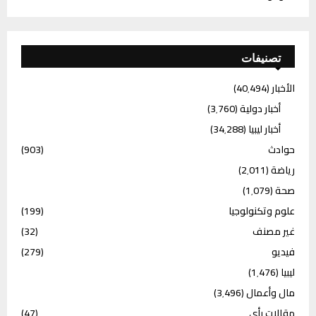
تصنيفات
الأخبار
(40٬494)
أخبار دولية
(3٬760)
أخبار ليبيا
(34٬288)
حوادث
(903)
رياضة
(2٬011)
صحة
(1٬079)
علوم وتكنولوجيا
(199)
غير مصنف
(32)
فيديو
(279)
ليبيا
(1٬476)
مال وأعمال
(3٬496)
مقالات رأي
(47)