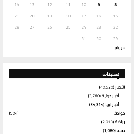
14
13
12
11
10
9
8
21
20
19
18
17
16
15
28
27
26
25
24
23
22
31
30
29
« يوليو
تصنيفات
الأخبار
(40٬520)
أخبار دولية
(3٬760)
أخبار ليبيا
(34٬314)
حوادث
(904)
رياضة
(2٬013)
صحة
(1٬080)