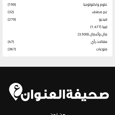
علوم وتكنولوجيا
(199)
غير مصنف
(32)
فيديو
(279)
ليبيا
(1٬477)
مال وأعمال
(3٬500)
مقالات رأي
(47)
منوعات
(367)
من نحن