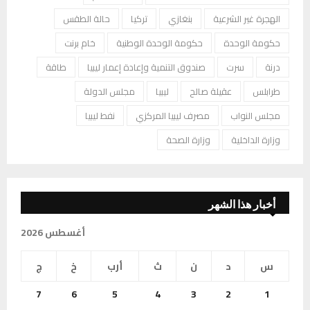
الهجرة غير الشرعية
بنغازي
تركيا
حالة الطقس
حكومة الوحدة
حكومة الوحدة الوطنية
خام برنت
درنة
سرت
صندوق التنمية وإعادة إعمار ليبيا
طاقة
طرابلس
عقيلة صالح
ليبيا
مجلس الدولة
مجلس النواب
مصرف ليبيا المركزي
نفط ليبيا
وزارة الداخلية
وزارة الصحة
أخبار هذا الشهر
أغسطس 2026
س
د
ن
ث
أرب
خ
ج
7
6
5
4
3
2
1