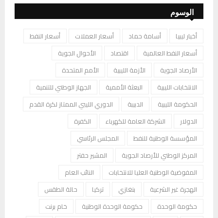
الوسوم
أخبار ليبيا
أسامة حماد
أسعار العملات
أسعار النفط
أسعار النفط العالمية
اقتصاد
الأحوال الجوية
الأرصاد الجوية
الأزمة الليبية
الأمم المتحدة
الانتخابات الليبية
البعثة الأممية
الجهاز الوطني للتنمية
الحكومة الليبية
الدبيبة
الدوري الليبي الممتاز لكرة القدم
الدولار
الشركة العامة للكهرباء
الكفرة
المؤسسة الوطنية للنفط
المجلس الرئاسي
المركز الوطني للأرصاد الجوية
المشير حفتر
المفوضية الوطنية العليا للانتخابات
النائب العام
الهجرة غير الشرعية
بنغازي
تركيا
حالة الطقس
حكومة الوحدة
حكومة الوحدة الوطنية
خام برنت