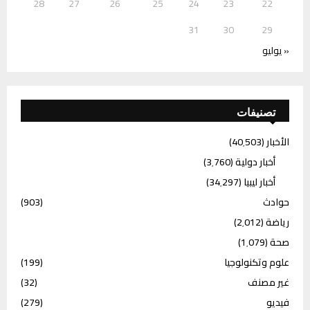
28
27
26
25
24
23
22
31
30
29
« يوليو
تصنيفات
الأخبار
(40٬503)
أخبار دولية
(3٬760)
أخبار ليبيا
(34٬297)
حوادث
(903)
رياضة
(2٬012)
صحة
(1٬079)
علوم وتكنولوجيا
(199)
غير مصنف
(32)
فيديو
(279)