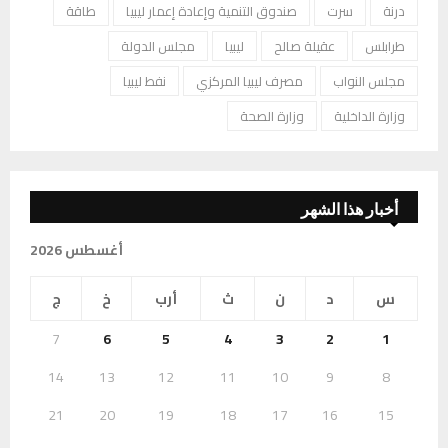
درنة
سرت
صندوق التنمية وإعادة إعمار ليبيا
طاقة
طرابلس
عقيلة صالح
ليبيا
مجلس الدولة
مجلس النواب
مصرف ليبيا المركزي
نفط ليبيا
وزارة الداخلية
وزارة الصحة
أخبار هذا الشهر
أغسطس 2026
س
د
ن
ث
أرب
خ
ج
7
6
5
4
3
2
1
14
13
12
11
10
9
8
21
20
19
18
17
16
15