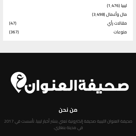
ليبيا
(1٬476)
مال وأعمال
(3٬498)
مقالات رأي
(47)
منوعات
(367)
من نحن
صحيفة العنوان الليبية صحيفة إلكترونية تعني بنشر أخبار ليبيا. تأسست في 2017
في مدينة بنغازي.