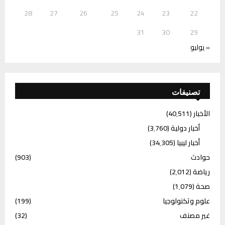
28
27
26
25
24
23
22
31
30
29
« يوليو
تصنيفات
الأخبار
(40٬511)
أخبار دولية
(3٬760)
أخبار ليبيا
(34٬305)
حوادث
(903)
رياضة
(2٬012)
صحة
(1٬079)
علوم وتكنولوجيا
(199)
غير مصنف
(32)