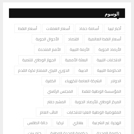
الوسوم
أخبار ليبيا
أسامة حماد
أسعار العملات
أسعار النفط
أسعار النفط العالمية
اقتصاد
الأحوال الجوية
الأرصاد الجوية
الأزمة الليبية
الأمم المتحدة
الانتخابات الليبية
البعثة الأممية
الجهاز الوطني للتنمية
الحكومة الليبية
الدبيبة
الدوري الليبي الممتاز لكرة القدم
الدولار
الشركة العامة للكهرباء
الكفرة
المؤسسة الوطنية للنفط
المجلس الرئاسي
المركز الوطني للأرصاد الجوية
المشير حفتر
المفوضية الوطنية العليا للانتخابات
النائب العام
الهجرة غير الشرعية
بنغازي
تركيا
حالة الطقس
حكومة الوحدة
حكومة الوحدة الوطنية
خام برنت