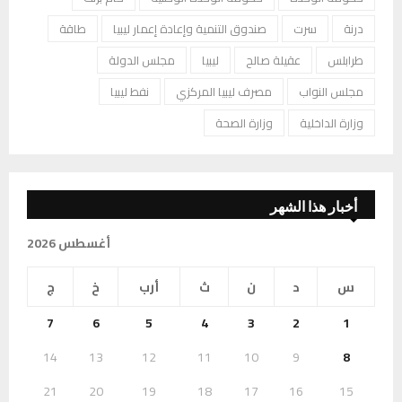
درنة
سرت
صندوق التنمية وإعادة إعمار ليبيا
طاقة
طرابلس
عقيلة صالح
ليبيا
مجلس الدولة
مجلس النواب
مصرف ليبيا المركزي
نفط ليبيا
وزارة الداخلية
وزارة الصحة
أخبار هذا الشهر
أغسطس 2026
س
د
ن
ث
أرب
خ
ج
7
6
5
4
3
2
1
14
13
12
11
10
9
8
21
20
19
18
17
16
15