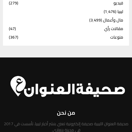
فيديو
(279)
ليبيا
(1٬476)
مال وأعمال
(3٬499)
مقالات رأي
(47)
منوعات
(367)
من نحن
صحيفة العنوان الليبية صحيفة إلكترونية تعني بنشر أخبار ليبيا. تأسست في 2017
في مدينة بنغازي.