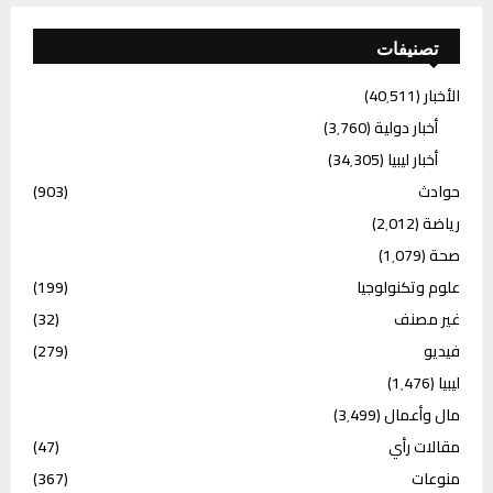
تصنيفات
الأخبار
(40٬511)
أخبار دولية
(3٬760)
أخبار ليبيا
(34٬305)
حوادث
(903)
رياضة
(2٬012)
صحة
(1٬079)
علوم وتكنولوجيا
(199)
غير مصنف
(32)
فيديو
(279)
ليبيا
(1٬476)
مال وأعمال
(3٬499)
مقالات رأي
(47)
منوعات
(367)