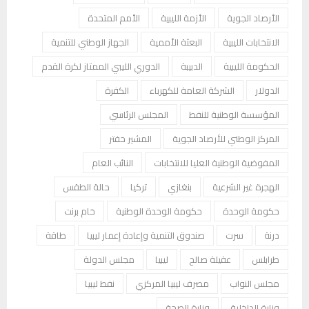
الأرصاد الجوية
الأزمة الليبية
الأمم المتحدة
الانتخابات الليبية
البعثة الأممية
الجهاز الوطني للتنمية
الحكومة الليبية
الدبيبة
الدوري الليبي الممتاز لكرة القدم
الدولار
الشركة العامة للكهرباء
الكفرة
المؤسسة الوطنية للنفط
المجلس الرئاسي
المركز الوطني للأرصاد الجوية
المشير حفتر
المفوضية الوطنية العليا للانتخابات
النائب العام
الهجرة غير الشرعية
بنغازي
تركيا
حالة الطقس
حكومة الوحدة
حكومة الوحدة الوطنية
خام برنت
درنة
سرت
صندوق التنمية وإعادة إعمار ليبيا
طاقة
طرابلس
عقيلة صالح
ليبيا
مجلس الدولة
مجلس النواب
مصرف ليبيا المركزي
نفط ليبيا
وزارة الداخلية
وزارة الصحة