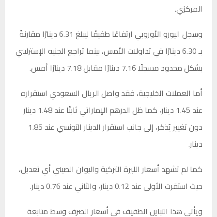
المركزي.
وسجل اليورو الأوروبي ارتفاعًا طفيفًا ليبلغ 6.31 دينارًا مقارنةً
بـ 6.30 دينارًا في تداولات الأمس، بينما تراجع الجنيه الإسترليني
بشكل محدود مسجلًا 7.16 دينارًا مقابل 7.18 دينارًا أمس.
أما العملات الخليجية، فقد واصل الريال السعودي استقراره
عند 1.45 دينار، كما ظل الدرهم الإماراتي ثابتًا عند 1.48 دينار
دون تغيير يُذكر، إلى جانب استقرار الدينار التونسي عند 1.85
دينار.
كما لم تشهد أسعار الليرة التركية واليوان الصيني أي تعديل،
حيث استقرت الأولى عند 0.12 دينار، والثاني عند 0.76 دينار.
ويأتي هذا التباين الطفيف في أسعار الصرف وسط متابعة