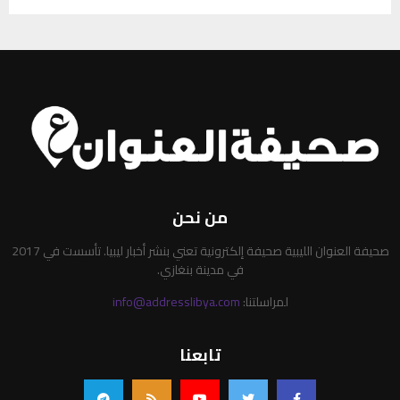
من نحن
صحيفة العنوان الليبية صحيفة إلكترونية تعني بنشر أخبار ليبيا. تأسست في 2017
في مدينة بنغازي.
لمراسلتنا:
info@addresslibya.com
تابعنا