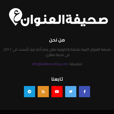
من نحن
صحيفة العنوان الليبية صحيفة إلكترونية تعني بنشر أخبار ليبيا. تأسست في 2017
في مدينة بنغازي.
لمراسلتنا:
info@addresslibya.com
تابعنا