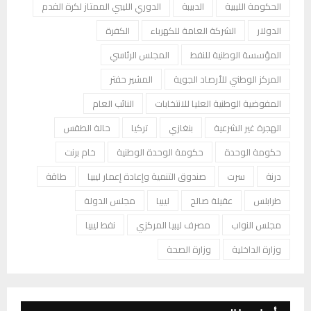
الحكومة الليبية
الدبيبة
الدوري الليبي الممتاز لكرة القدم
الدولار
الشركة العامة للكهرباء
الكفرة
المؤسسة الوطنية للنفط
المجلس الرئاسي
المركز الوطني للأرصاد الجوية
المشير حفتر
المفوضية الوطنية العليا للانتخابات
النائب العام
الهجرة غير الشرعية
بنغازي
تركيا
حالة الطقس
حكومة الوحدة
حكومة الوحدة الوطنية
خام برنت
درنة
سرت
صندوق التنمية وإعادة إعمار ليبيا
طاقة
طرابلس
عقيلة صالح
ليبيا
مجلس الدولة
مجلس النواب
مصرف ليبيا المركزي
نفط ليبيا
وزارة الداخلية
وزارة الصحة