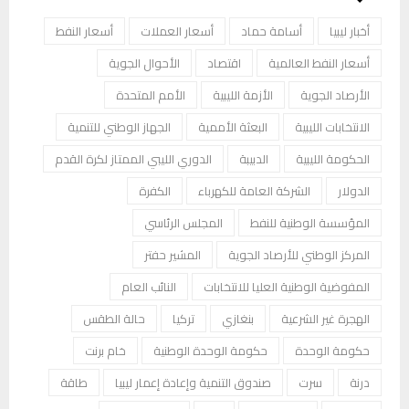
أخبار ليبيا
أسامة حماد
أسعار العملات
أسعار النفط
أسعار النفط العالمية
اقتصاد
الأحوال الجوية
الأرصاد الجوية
الأزمة الليبية
الأمم المتحدة
الانتخابات الليبية
البعثة الأممية
الجهاز الوطني للتنمية
الحكومة الليبية
الدبيبة
الدوري الليبي الممتاز لكرة القدم
الدولار
الشركة العامة للكهرباء
الكفرة
المؤسسة الوطنية للنفط
المجلس الرئاسي
المركز الوطني للأرصاد الجوية
المشير حفتر
المفوضية الوطنية العليا للانتخابات
النائب العام
الهجرة غير الشرعية
بنغازي
تركيا
حالة الطقس
حكومة الوحدة
حكومة الوحدة الوطنية
خام برنت
درنة
سرت
صندوق التنمية وإعادة إعمار ليبيا
طاقة