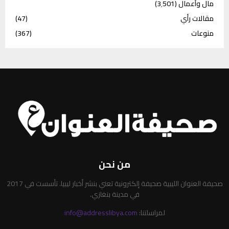
مال وأعمال
(3٬501)
مقالات رأي
(47)
منوعات
(367)
من نحن
صحيفة العنوان الليبية صحيفة إلكترونية تعني بنشر أخبار ليبيا. تأسست في 2017
في مدينة بنغازي.
لمراسلتنا:
info@addresslibya.com