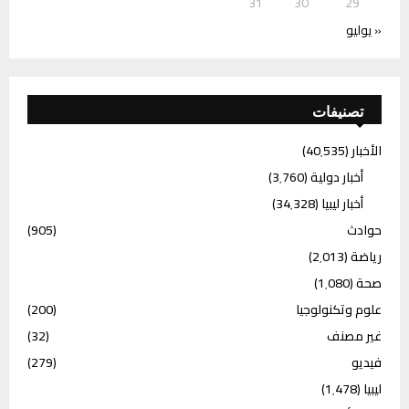
31
30
29
« يوليو
تصنيفات
الأخبار
(40٬535)
أخبار دولية
(3٬760)
أخبار ليبيا
(34٬328)
حوادث
(905)
رياضة
(2٬013)
صحة
(1٬080)
علوم وتكنولوجيا
(200)
غير مصنف
(32)
فيديو
(279)
ليبيا
(1٬478)