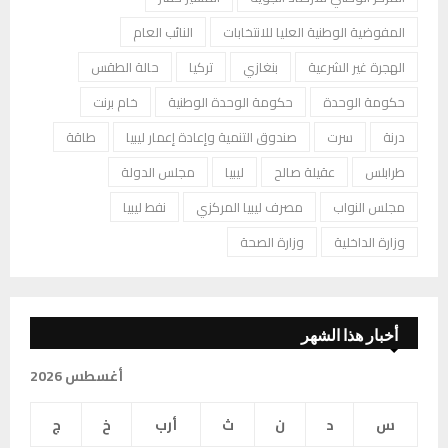
المفوضية الوطنية العليا للانتخابات
النائب العام
الهجرة غير الشرعية
بنغازي
تركيا
حالة الطقس
حكومة الوحدة
حكومة الوحدة الوطنية
خام برنت
درنة
سرت
صندوق التنمية وإعادة إعمار ليبيا
طاقة
طرابلس
عقيلة صالح
ليبيا
مجلس الدولة
مجلس النواب
مصرف ليبيا المركزي
نفط ليبيا
وزارة الداخلية
وزارة الصحة
أخبار هذا الشهر
أغسطس 2026
س
د
ن
ث
أرب
خ
ج