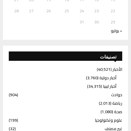
28
27
26
25
24
23
22
31
30
29
« يوليو
تصنيفات
الأخبار
(40٬521)
أخبار دولية
(3٬760)
أخبار ليبيا
(34٬315)
حوادث
(904)
رياضة
(2٬013)
صحة
(1٬080)
علوم وتكنولوجيا
(199)
غير مصنف
(32)