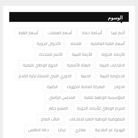
الوسوم
أخبار ليبيا
أسامة حماد
أسعار العملات
أسعار النفط
أسعار النفط العالمية
اقتصاد
الأحوال الجوية
الأرصاد الجوية
الأزمة الليبية
الأمم المتحدة
الانتخابات الليبية
البعثة الأممية
الجهاز الوطني للتنمية
الحكومة الليبية
الدبيبة
الدوري الليبي الممتاز لكرة القدم
الدولار
الشركة العامة للكهرباء
الكفرة
المؤسسة الوطنية للنفط
المجلس الرئاسي
المركز الوطني للأرصاد الجوية
المشير حفتر
المفوضية الوطنية العليا للانتخابات
النائب العام
الهجرة غير الشرعية
بنغازي
تركيا
حالة الطقس