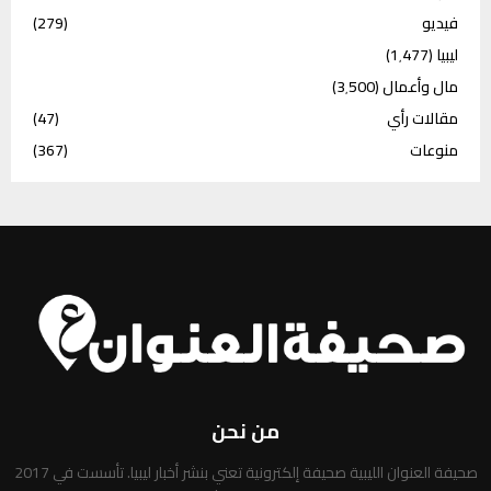
فيديو
(279)
ليبيا
(1٬477)
مال وأعمال
(3٬500)
مقالات رأي
(47)
منوعات
(367)
من نحن
صحيفة العنوان الليبية صحيفة إلكترونية تعني بنشر أخبار ليبيا. تأسست في 2017