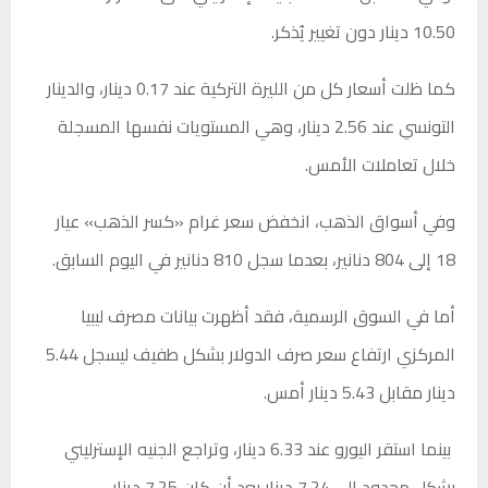
10.50 دينار دون تغيير يُذكر.
كما ظلت أسعار كل من الليرة التركية عند 0.17 دينار، والدينار
التونسي عند 2.56 دينار، وهي المستويات نفسها المسجلة
خلال تعاملات الأمس.
وفي أسواق الذهب، انخفض سعر غرام «كسر الذهب» عيار
18 إلى 804 دنانير، بعدما سجل 810 دنانير في اليوم السابق.
أما في السوق الرسمية، فقد أظهرت بيانات مصرف ليبيا
المركزي ارتفاع سعر صرف الدولار بشكل طفيف ليسجل 5.44
دينار مقابل 5.43 دينار أمس.
بينما استقر اليورو عند 6.33 دينار، وتراجع الجنيه الإسترليني
بشكل محدود إلى 7.24 دينار بعد أن كان 7.25 دينار.