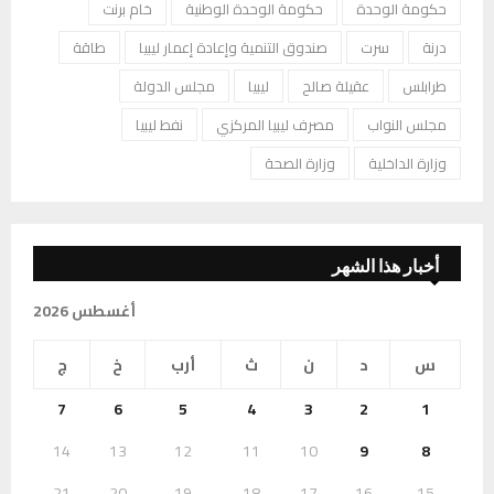
حكومة الوحدة
حكومة الوحدة الوطنية
خام برنت
درنة
سرت
صندوق التنمية وإعادة إعمار ليبيا
طاقة
طرابلس
عقيلة صالح
ليبيا
مجلس الدولة
مجلس النواب
مصرف ليبيا المركزي
نفط ليبيا
وزارة الداخلية
وزارة الصحة
أخبار هذا الشهر
أغسطس 2026
س
د
ن
ث
أرب
خ
ج
7
6
5
4
3
2
1
14
13
12
11
10
9
8
21
20
19
18
17
16
15