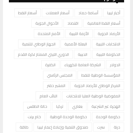
أخبار ليبيا
أسامة حماد
أسعار العملات
أسعار النفط
أسعار النفط العالمية
اقتصاد
الأحوال الجوية
الأرصاد الجوية
الأزمة الليبية
الأمم المتحدة
الانتخابات الليبية
البعثة الأممية
الجهاز الوطني للتنمية
الحكومة الليبية
الدبيبة
الدوري الليبي الممتاز لكرة القدم
الدولار
الشركة العامة للكهرباء
الكفرة
المؤسسة الوطنية للنفط
المجلس الرئاسي
المركز الوطني للأرصاد الجوية
المشير حفتر
المفوضية الوطنية العليا للانتخابات
النائب العام
الهجرة غير الشرعية
بنغازي
تركيا
حالة الطقس
حكومة الوحدة
حكومة الوحدة الوطنية
خام برنت
درنة
سرت
صندوق التنمية وإعادة إعمار ليبيا
طاقة