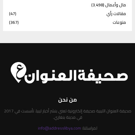
مال وأعمال
(3٬498)
مقالات رأي
(47)
منوعات
(367)
من نحن
صحيفة العنوان الليبية صحيفة إلكترونية تعني بنشر أخبار ليبيا. تأسست في 2017
في مدينة بنغازي.
لمراسلتنا:
info@addresslibya.com