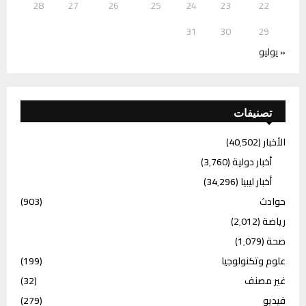
28
27
26
25
24
23
22
31
30
29
« يوليو
تصنيفات
الأخبار
(40٬502)
أخبار دولية
(3٬760)
أخبار ليبيا
(34٬296)
حوادث
(903)
رياضة
(2٬012)
صحة
(1٬079)
علوم وتكنولوجيا
(199)
غير مصنف
(32)
فيديو
(279)