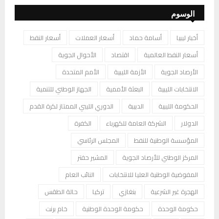
الوسوم
أخبار ليبيا
أسامة حماد
أسعار العملات
أسعار النفط
أسعار النفط العالمية
اقتصاد
الأحوال الجوية
الأرصاد الجوية
الأزمة الليبية
الأمم المتحدة
الانتخابات الليبية
البعثة الأممية
الجهاز الوطني للتنمية
الحكومة الليبية
الدبيبة
الدوري الليبي الممتاز لكرة القدم
الدولار
الشركة العامة للكهرباء
الكفرة
المؤسسة الوطنية للنفط
المجلس الرئاسي
المركز الوطني للأرصاد الجوية
المشير حفتر
المفوضية الوطنية العليا للانتخابات
النائب العام
الهجرة غير الشرعية
بنغازي
تركيا
حالة الطقس
حكومة الوحدة
حكومة الوحدة الوطنية
خام برنت