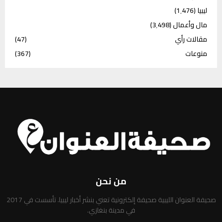
ليبيا
(1٬476)
مال وأعمال
(3٬498)
مقالات رأي
(47)
منوعات
(367)
من نحن
صحيفة العنوان الليبية صحيفة إلكترونية تعني بنشر أخبار ليبيا. تأسست في 2017
في مدينة بنغازي.