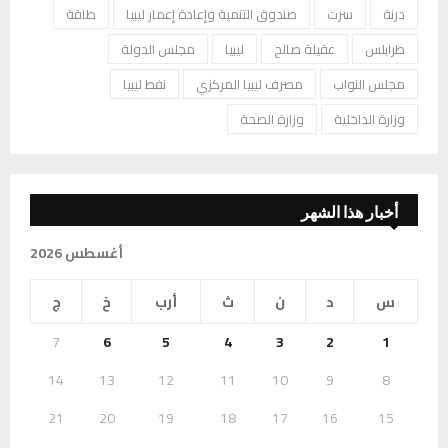
درنة
سرت
صندوق التنمية وإعادة إعمار ليبيا
طاقة
طرابلس
عقيلة صالح
ليبيا
مجلس الدولة
مجلس النواب
مصرف ليبيا المركزي
نفط ليبيا
وزارة الداخلية
وزارة الصحة
أخبار هذا الشهر
أغسطس 2026
س
د
ن
ث
أرب
خ
ج
7
6
5
4
3
2
1
14
13
12
11
10
9
8
21
20
19
18
17
16
15