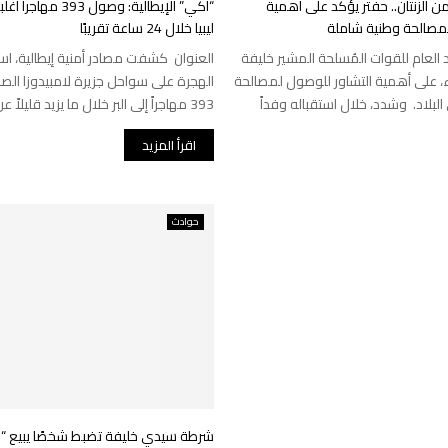
من الزنتان.. حفتر يؤكد على أهمية
“آكي” الإيطالية: وصول
لمصالحة وطنية شاملة
ليبيا خلال 24 ساعة تقريبًا
د العام للقوات المُسلحة المشير خليفة
العنوان كشفت مصادر أمنية إيطالية، اس
ثاء، على أهمية التشاور للوصول لمصالحة
الهجرة على سواحل جزيرة لامبيدوزا الص
لبلاد. وشدد، خلال استقباله وفداً
393 مهاجراً إلى البر خلال ما يزيد قليلاً عن 24 ساعة. ...
اقرأ المزيد
حوادث
شرطة سيدي خليفة تضبط شخصًا يبيع “