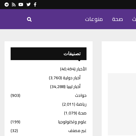
ram
Youtube
Rss
Twitter
Facebook
ث
صحة
منوعات
تصنيفات
الأخبار
(40٬494)
أخبار دولية
(3٬760)
أخبار ليبيا
(34٬288)
حوادث
(903)
رياضة
(2٬011)
صحة
(1٬079)
علوم وتكنولوجيا
(199)
غير مصنف
(32)