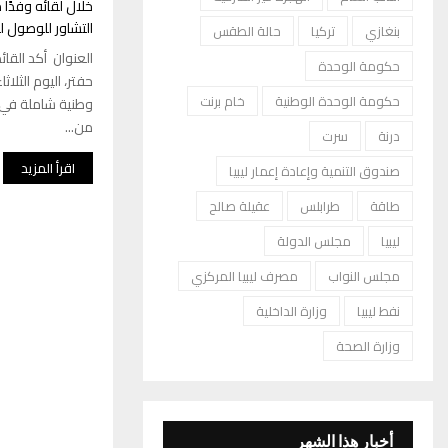
خلال لقائه وفدًا 
التشاور للوصول 
بنغازي
تركيا
حالة الطقس
العنوان أكد القائ
حكومة الوحدة
حفتر، اليوم الثلا
حكومة الوحدة الوطنية
خام برنت
وطنية شاملة في ا
من...
درنة
سرت
اقرأ المزيد
صندوق التنمية وإعادة إعمار ليبيا
طاقة
طرابلس
عقيلة صالح
ليبيا
مجلس الدولة
مجلس النواب
مصرف ليبيا المركزي
نفط ليبيا
وزارة الداخلية
وزارة الصحة
أخبار هذا الشهر