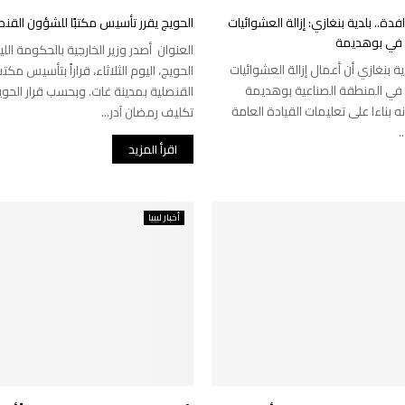
دة.. بلدية بنغازي: إزالة العشوائيات
الحويج يقرر تأسيس مكتبًا للشؤون القنص
ة في بوهديمة
العنوان أصدر وزير الخارجية بالحكومة الل
ة بنغازي أن أعمال إزالة العشوائيات
الحويج، اليوم الثلاثاء، قراراً بتأسيس م
ة في المنطقة الصناعية بوهديمة
القنصلية بمدينة غات. وبحسب قرار الحو
ه بناءا على تعليمات القيادة العامة
تكليف رمضان آدر...
.
اقرأ المزيد
أخبار ليبيا