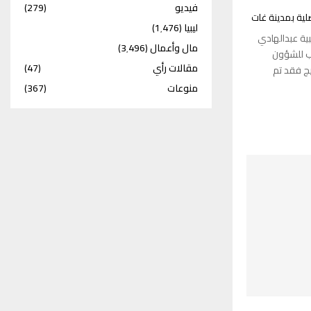
فيديو
(279)
لية بمدينة غات
ليبيا
(1٬476)
يبية عبدالهادي
مال وأعمال
(3٬496)
كتب للشؤون
مقالات رأي
(47)
يج فقد تم
منوعات
(367)