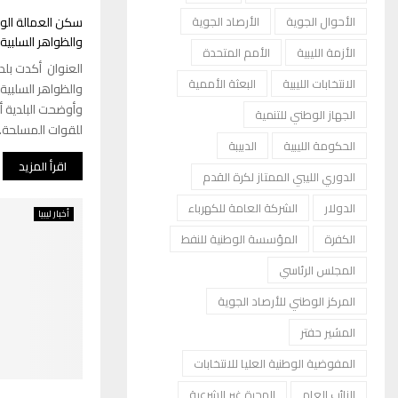
سكن العمالة الواف
الأحوال الجوية
الأرصاد الجوية
والظواهر السلبي
الأزمة الليبية
الأمم المتحدة
العنوان أكدت بلدي
الانتخابات الليبية
البعثة الأممية
والظواهر السلبي
وأوضحت البلدية أن
الجهاز الوطني للتنمية
للقوات المسلحة..
الحكومة الليبية
الدبيبة
اقرأ المزيد
الدوري الليبي الممتاز لكرة القدم
الدولار
الشركة العامة للكهرباء
أخبار ليبيا
الكفرة
المؤسسة الوطنية للنفط
المجلس الرئاسي
المركز الوطني للأرصاد الجوية
المشير حفتر
المفوضية الوطنية العليا للانتخابات
النائب العام
الهجرة غير الشرعية