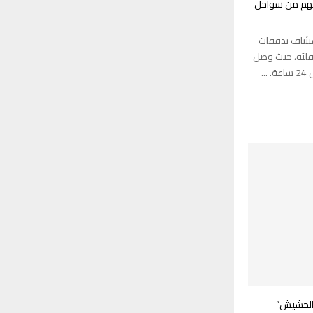
 393 مهاجراً أغلبهم من سواحل
تئناف تدفقات
قليّة، حيث وصل
الحشيش”