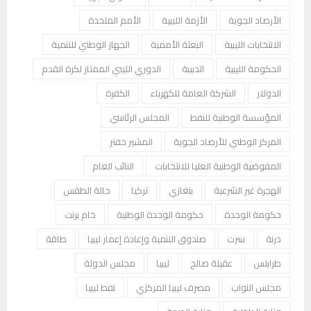
الأرصاد الجوية
الأزمة الليبية
الأمم المتحدة
الانتخابات الليبية
البعثة الأممية
الجهاز الوطني للتنمية
الحكومة الليبية
الدبيبة
الدوري الليبي الممتاز لكرة القدم
الدولار
الشركة العامة للكهرباء
الكفرة
المؤسسة الوطنية للنفط
المجلس الرئاسي
المركز الوطني للأرصاد الجوية
المشير حفتر
المفوضية الوطنية العليا للانتخابات
النائب العام
الهجرة غير الشرعية
بنغازي
تركيا
حالة الطقس
حكومة الوحدة
حكومة الوحدة الوطنية
خام برنت
درنة
سرت
صندوق التنمية وإعادة إعمار ليبيا
طاقة
طرابلس
عقيلة صالح
ليبيا
مجلس الدولة
مجلس النواب
مصرف ليبيا المركزي
نفط ليبيا