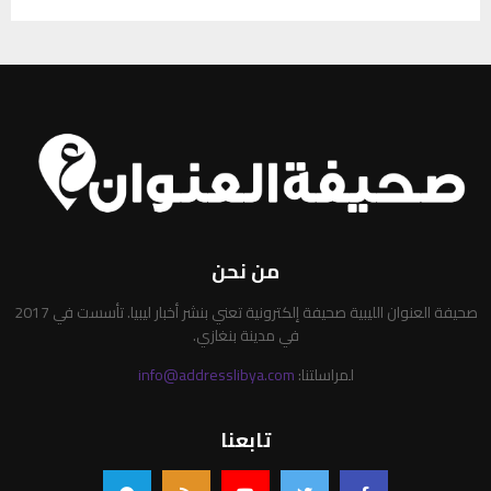
من نحن
صحيفة العنوان الليبية صحيفة إلكترونية تعني بنشر أخبار ليبيا. تأسست في 2017
في مدينة بنغازي.
لمراسلتنا:
info@addresslibya.com
تابعنا