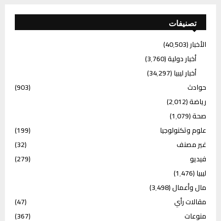
تصنيفات
الأخبار
(40٬503)
أخبار دولية
(3٬760)
أخبار ليبيا
(34٬297)
حوادث
(903)
رياضة
(2٬012)
صحة
(1٬079)
علوم وتكنولوجيا
(199)
غير مصنف
(32)
فيديو
(279)
ليبيا
(1٬476)
مال وأعمال
(3٬498)
مقالات رأي
(47)
منوعات
(367)