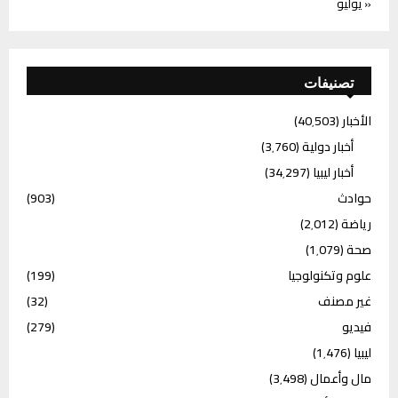
« يوليو
تصنيفات
الأخبار
(40٬503)
أخبار دولية
(3٬760)
أخبار ليبيا
(34٬297)
حوادث
(903)
رياضة
(2٬012)
صحة
(1٬079)
علوم وتكنولوجيا
(199)
غير مصنف
(32)
فيديو
(279)
ليبيا
(1٬476)
مال وأعمال
(3٬498)