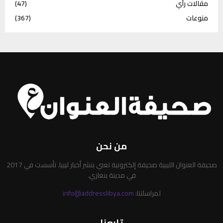
مقالات رأي
(47)
منوعات
(367)
من نحن
صحيفة العنوان الليبية صحيفة إلكترونية تعني بنشر أخبار ليبيا. تأسست في 2017
في مدينة بنغازي.
لمراسلتنا:
info@addresslibya.com
تابعنا