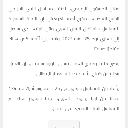
وقال المسؤول الإعلامي، للجنة المسلسل الليبي التاريخي
الشبح الغاضب، المخرج أحمد اكريكش، إن اللجنة التسييرية
للمسلسل ستستقبل الفنان العربي وائل شرف، الذي سيصل
إلى بنغازي يوم 25 يونيو 2023. ولفت إلى أنّه سيكون هناك
مؤتمرًا صحفيًا.
وصرح كاتب ومخرج العمل، فتحي داوود سليمان، بإن العمل
يتكلم عن كفاح الأجداد ضد الاستعمار الإيطالي.
وأفاد بأن المسلسل سيكون في 25 حلقة وسيشارك فيه 134
ممثلا من ليبيا والوطن العربي، فيما سيقوم بغناء تتر
المسلسل الفنان المصري علي الحجار.