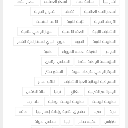
أخبار ليبيا
أسامة حماد
أسعار العملات
أسعار النفط
أسعار النفط العالمية
اقتصاد
الأحوال الجوية
الأرصاد الجوية
الأزمة الليبية
الأمم المتحدة
الانتخابات الليبية
البعثة الأممية
الجهاز الوطني للتنمية
الحكومة الليبية
الدبيبة
الدوري الليبي الممتاز لكرة القدم
الدولار
الشركة العامة للكهرباء
الكفرة
المؤسسة الوطنية للنفط
المجلس الرئاسي
المركز الوطني للأرصاد الجوية
المشير حفتر
المفوضية الوطنية العليا للانتخابات
النائب العام
الهجرة غير الشرعية
بنغازي
تركيا
حالة الطقس
حكومة الوحدة
حكومة الوحدة الوطنية
خام برنت
درنة
سرت
صندوق التنمية وإعادة إعمار ليبيا
طاقة
طرابلس
عقيلة صالح
ليبيا
مجلس الدولة