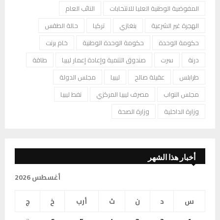
المفوضية الوطنية العليا للانتخابات
النائب العام
الهجرة غير الشرعية
بنغازي
تركيا
حالة الطقس
حكومة الوحدة
حكومة الوحدة الوطنية
خام برنت
درنة
سرت
صندوق التنمية وإعادة إعمار ليبيا
طاقة
طرابلس
عقيلة صالح
ليبيا
مجلس الدولة
مجلس النواب
مصرف ليبيا المركزي
نفط ليبيا
وزارة الداخلية
وزارة الصحة
أخبار هذا الشهر
أغسطس 2026
س
د
ن
ث
أرب
خ
ج