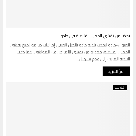
تحذير من تفشي الحمى القلاعية في جادو
العنوان-جادو اتخذت بلدية جادو بالجبل الغربي إجراءات صارمة لمنع تفشي
الحمى القلاعية، محذرة من تفشي الأمراض في المواشي، كما دعت
البلدية المربين إلى عدم تسهيل...
اقرأ المزيد
أخبار ليبيا