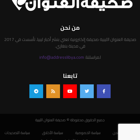
من نحن
صحيفة العنوان الليبية صحيفة إلكترونية تعني بنشر أخبار ليبيا. تأسست في 2017
في مدينة بنغازي.
لمراسلتنا:
info@addresslibya.com
تابعنا
جميع الحقوق محفوظة © صحيفة العنوان الليبية
من نحن
سياسة الخصوصية
سياسة الأخلاق
سياسة التصحيحات