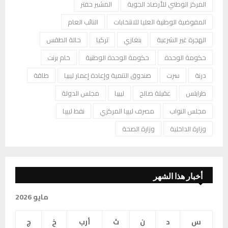
المركز الوطني للأرصاد الجوية
المشير حفتر
المفوضية الوطنية العليا للانتخابات
النائب العام
الهجرة غير الشرعية
بنغازي
تركيا
حالة الطقس
حكومة الوحدة
حكومة الوحدة الوطنية
خام برنت
درنة
سرت
صندوق التنمية وإعادة إعمار ليبيا
طاقة
طرابلس
عقيلة صالح
ليبيا
مجلس الدولة
مجلس النواب
مصرف ليبيا المركزي
نفط ليبيا
وزارة الداخلية
وزارة الصحة
أخبار هذا الشهر
مايو 2026
س
د
ن
ث
أرب
خ
ج