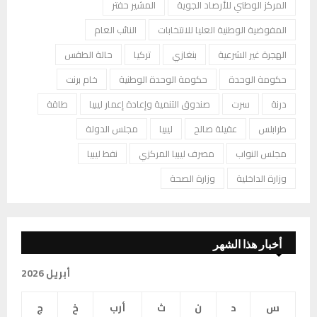
المركز الوطني للأرصاد الجوية
المشير حفتر
المفوضية الوطنية العليا للانتخابات
النائب العام
الهجرة غير الشرعية
بنغازي
تركيا
حالة الطقس
حكومة الوحدة
حكومة الوحدة الوطنية
خام برنت
درنة
سرت
صندوق التنمية وإعادة إعمار ليبيا
طاقة
طرابلس
عقيلة صالح
ليبيا
مجلس الدولة
مجلس النواب
مصرف ليبيا المركزي
نفط ليبيا
وزارة الداخلية
وزارة الصحة
أخبار هذا الشهر
أبريل 2026
س
د
ن
ث
أرب
خ
ج