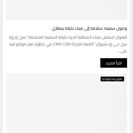
وصول سفينة عملاقة إلى ميناء جليانة ببنغازي
العنوان استقبل ميناء المنطقة الحرة جليانة السفينة العملاقة “سي إم إيه
سي جي إم تشيوان” التابعة لشركة CMA CGM، في خطوة تعزز موقع ليبيا
على...
اقرأ المزيد
علوم وتكنولوجيا