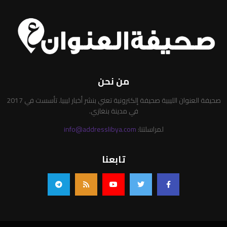
من نحن
صحيفة العنوان الليبية صحيفة إلكترونية تعني بنشر أخبار ليبيا. تأسست في 2017
في مدينة بنغازي.
لمراسلتنا:
info@addresslibya.com
تابعنا