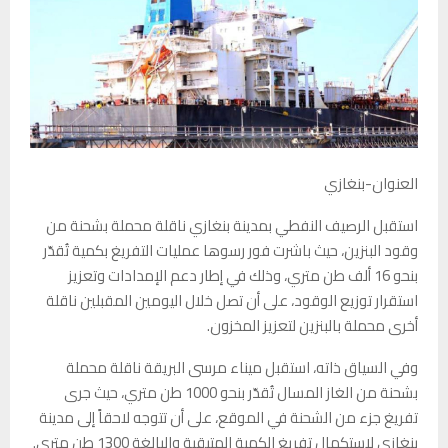
العنوان-بنغازي
استقبل الرصيف النفطي بمدينة بنغازي ناقلة محملة بشحنة من
وقود البنزين، حيث باشرت فور رسوها عمليات التفريغ بكمية تُقدّر
بنحو 16 ألف طن متري، وذلك في إطار دعم الإمدادات وتعزيز
استقرار توزيع الوقود، على أن تصل خلال اليومين المقبلين ناقلة
أخرى محملة بالبنزين لتعزيز المخزون.
وفي السياق ذاته، استقبل ميناء مرسى البريقة ناقلة محملة
بشحنة من الغاز المسال تُقدّر بنحو 1000 طن متري، حيث جرى
تفريغ جزء من الشحنة في الموقع، على أن تتوجه لاحقاً إلى مدينة
بنغازي لاستكمال تفريغ الكمية المتبقية والبالغة 1300 طن متري.