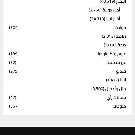
الأخبار
(40٬519)
أخبار دولية
(3٬760)
أخبار ليبيا
(34٬313)
حوادث
(904)
رياضة
(2٬013)
صحة
(1٬080)
علوم وتكنولوجيا
(199)
غير مصنف
(32)
فيديو
(279)
ليبيا
(1٬477)
مال وأعمال
(3٬500)
مقالات رأي
(47)
منوعات
(367)