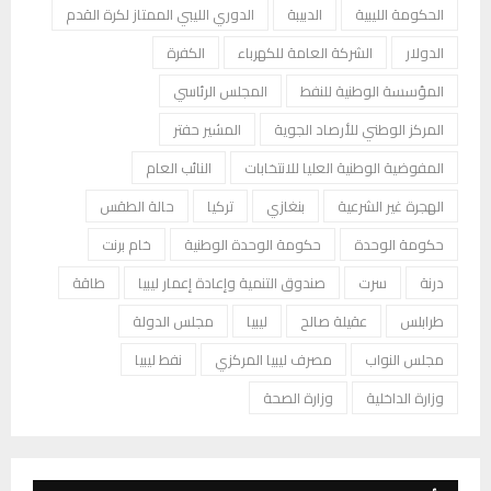
الحكومة الليبية
الدبيبة
الدوري الليبي الممتاز لكرة القدم
الدولار
الشركة العامة للكهرباء
الكفرة
المؤسسة الوطنية للنفط
المجلس الرئاسي
المركز الوطني للأرصاد الجوية
المشير حفتر
المفوضية الوطنية العليا للانتخابات
النائب العام
الهجرة غير الشرعية
بنغازي
تركيا
حالة الطقس
حكومة الوحدة
حكومة الوحدة الوطنية
خام برنت
درنة
سرت
صندوق التنمية وإعادة إعمار ليبيا
طاقة
طرابلس
عقيلة صالح
ليبيا
مجلس الدولة
مجلس النواب
مصرف ليبيا المركزي
نفط ليبيا
وزارة الداخلية
وزارة الصحة