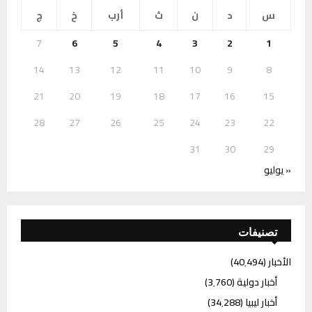
س
د
ن
ث
أرب
خ
ج
7
6
5
4
3
2
1
14
13
12
11
10
9
8
21
20
19
18
17
16
15
28
27
26
25
24
23
22
31
30
29
« يوليو
تصنيفات
الأخبار
(40٬494)
أخبار دولية
(3٬760)
أخبار ليبيا
(34٬288)