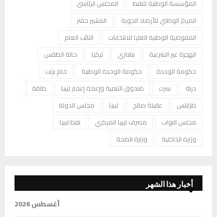
المؤسسة الوطنية للنفط
المجلس الرئاسي
المركز الوطني للأرصاد الجوية
المشير حفتر
المفوضية الوطنية العليا للانتخابات
النائب العام
الهجرة غير الشرعية
بنغازي
تركيا
حالة الطقس
حكومة الوحدة
حكومة الوحدة الوطنية
خام برنت
درنة
سرت
صندوق التنمية وإعادة إعمار ليبيا
طاقة
طرابلس
عقيلة صالح
ليبيا
مجلس الدولة
مجلس النواب
مصرف ليبيا المركزي
نفط ليبيا
وزارة الداخلية
وزارة الصحة
أخبار هذا الشهر
أغسطس 2026