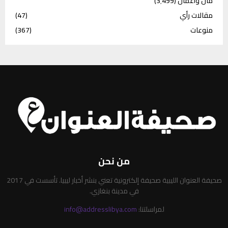
مال وأعمال
(3٬499)
مقالات رأي
(47)
منوعات
(367)
من نحن
صحيفة العنوان الليبية صحيفة إلكترونية تعني بنشر أخبار ليبيا. تأسست في 2017
في مدينة بنغازي.
لمراسلتنا:
info@addresslibya.com