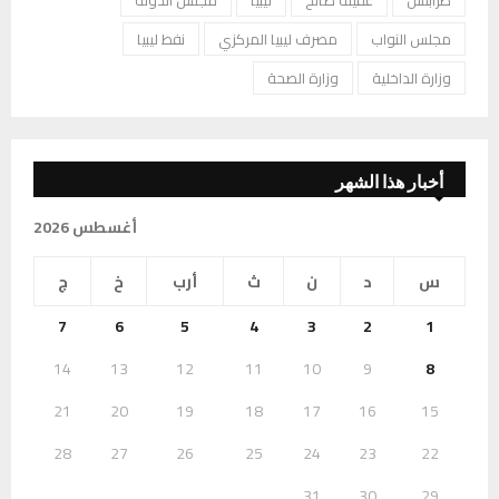
طرابلس
عقيلة صالح
ليبيا
مجلس الدولة
مجلس النواب
مصرف ليبيا المركزي
نفط ليبيا
وزارة الداخلية
وزارة الصحة
أخبار هذا الشهر
أغسطس 2026
س
د
ن
ث
أرب
خ
ج
7
6
5
4
3
2
1
14
13
12
11
10
9
8
21
20
19
18
17
16
15
28
27
26
25
24
23
22
31
30
29