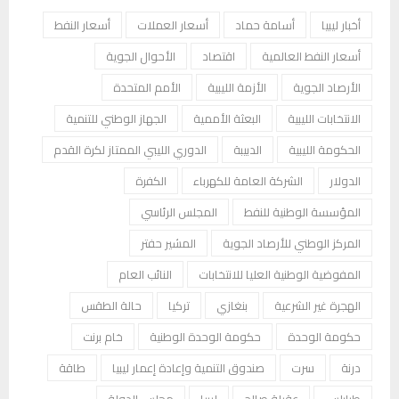
أخبار ليبيا
أسامة حماد
أسعار العملات
أسعار النفط
أسعار النفط العالمية
اقتصاد
الأحوال الجوية
الأرصاد الجوية
الأزمة الليبية
الأمم المتحدة
الانتخابات الليبية
البعثة الأممية
الجهاز الوطني للتنمية
الحكومة الليبية
الدبيبة
الدوري الليبي الممتاز لكرة القدم
الدولار
الشركة العامة للكهرباء
الكفرة
المؤسسة الوطنية للنفط
المجلس الرئاسي
المركز الوطني للأرصاد الجوية
المشير حفتر
المفوضية الوطنية العليا للانتخابات
النائب العام
الهجرة غير الشرعية
بنغازي
تركيا
حالة الطقس
حكومة الوحدة
حكومة الوحدة الوطنية
خام برنت
درنة
سرت
صندوق التنمية وإعادة إعمار ليبيا
طاقة