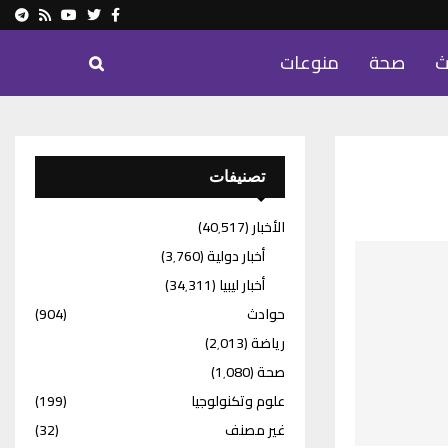
ram
Youtube
Rss
Twitter
Facebook
ث
صحة
منوعات
تصنيفات
الأخبار
(40٬517)
أخبار دولية
(3٬760)
أخبار ليبيا
(34٬311)
حوادث
(904)
رياضة
(2٬013)
صحة
(1٬080)
علوم وتكنولوجيا
(199)
غير مصنف
(32)