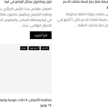
تسعة مليار دينار قيمة نفقات الدعم
تبون وماكرون يبحثان الوضع في ليبيا
العنوان-طرابلس بحث الرئيس الجزائري عبد
س كشفت وزارة المالية بحكومة
ونظيره الفرنسي إيمانويل ماكرون، هاتف
الوحدة الوطنية أن قيمة نفقات الدعم خلال 5 أشهر هي
في ليبيا ومنطقة الساحل. واستعرض الط
الاتصال الهاتفي، عدة...
اقرأ المزيد
الأخبار
أخبار ليبيا
صحة
16 يونيو