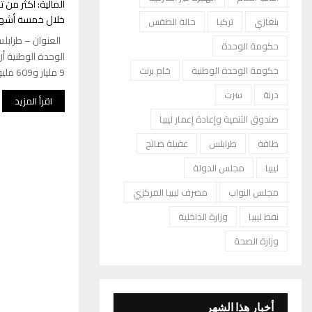
المالية: أكثر من 
خلال خمسة أشهر
بنغازي
تركيا
حالة الطقس
العنوان – طرابل
حكومة الوحدة
حكومة الوحدة الوطنية
خام برنت
9 مليار و609 مليون دينار. وذكرت المالية...
درنة
سرت
اقرأ المزيد
صندوق التنمية وإعادة إعمار ليبيا
طاقة
طرابلس
عقيلة صالح
ليبيا
مجلس الدولة
مجلس النواب
مصرف ليبيا المركزي
نفط ليبيا
وزارة الداخلية
وزارة الصحة
أخبار هذا الشهر