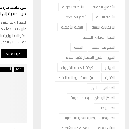
على خلفية بيان ض
الأحوال الجوية
الأرصاد الجوية
أمن الجفارة إلى 
الأزمة الليبية
الأمم المتحدة
العنوان-طرابلس وج
الانتخابات الليبية
البعثة الأممية
مازن، باستدعاء م
مكونات الوزارة با
الجهاز الوطني للتنمية
عقب البيان الذي..
الحكومة الليبية
الدبيبة
اقرأ المزيد
الدوري الليبي الممتاز لكرة القدم
الدولار
الشركة العامة للكهرباء
الأخبار
أخبار ليبيا
الكفرة
المؤسسة الوطنية للنفط
المجلس الرئاسي
المركز الوطني للأرصاد الجوية
المشير حفتر
المفوضية الوطنية العليا للانتخابات
النائب العام
الهجرة غير الشرعية