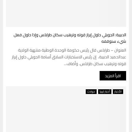
الدبيبة: الجويلي حاول إبراز قوته وترهيب سكان طرابلس وإذا حاول فعل
شيء سنوقفه
العنوان – طرابلس قال رئيس حكومة الوحدة الوطنية منتهية الولاية
عبدالحميد الدبيبة، إن رئيس الاستخبارات السابق أسامة الجويلي حاول إبراز
قوته وترهيب سكان طرابلس. وأضاف...
اقرأ المزيد
الأخبار
أخبار ليبيا
حوادث