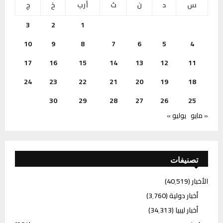
س
د
ن
ث
أرب
خ
ج
3
2
1
10
9
8
7
6
5
4
17
16
15
14
13
12
11
24
23
22
21
20
19
18
30
29
28
27
26
25
« مايو
يوليو »
تصنيفات
الأخبار
(40٬519)
أخبار دولية
(3٬760)
أخبار ليبيا
(34٬313)