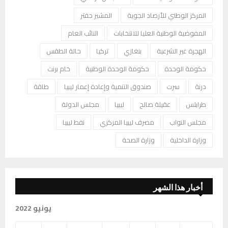
المركز الوطني للأرصاد الجوية
المشير حفتر
المفوضية الوطنية العليا للانتخابات
النائب العام
الهجرة غير الشرعية
بنغازي
تركيا
حالة الطقس
حكومة الوحدة
حكومة الوحدة الوطنية
خام برنت
درنة
سرت
صندوق التنمية وإعادة إعمار ليبيا
طاقة
طرابلس
عقيلة صالح
ليبيا
مجلس الدولة
مجلس النواب
مصرف ليبيا المركزي
نفط ليبيا
وزارة الداخلية
وزارة الصحة
أخبار هذا الشهر
يونيو 2022