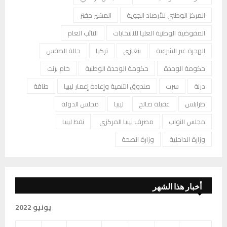
المركز الوطني للأرصاد الجوية
المشير حفتر
المفوضية الوطنية العليا للانتخابات
النائب العام
الهجرة غير الشرعية
بنغازي
تركيا
حالة الطقس
حكومة الوحدة
حكومة الوحدة الوطنية
خام برنت
درنة
سرت
صندوق التنمية وإعادة إعمار ليبيا
طاقة
طرابلس
عقيلة صالح
ليبيا
مجلس الدولة
مجلس النواب
مصرف ليبيا المركزي
نفط ليبيا
وزارة الداخلية
وزارة الصحة
أخبار هذا الشهر
يونيو 2022