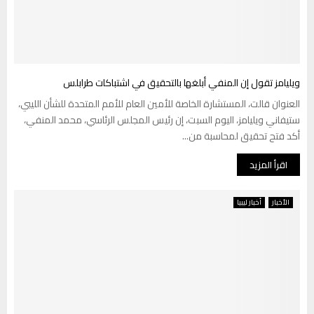
ويليامز تقول إن المنفي أبلغها بالتحقيق في اشتباكات طرابلس
العنوان قالت، المستشارة الخاصة للأمين العام للأمم المتحدة للشأن الليبي،
ستيفاني ويليامز، اليوم السبت، إن رئيس المجلس الرئاسي، محمد المنفي،
أكد فتح تحقيق لمحاسبة من...
اقرأ المزيد
الأخبار
أخبار ليبيا