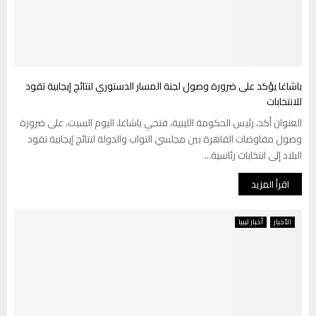
باشاغا يؤكد على ضرورة وصول لجنة المسار الدستوري لنتائج إيجابية تقود
للانتخابات
العنوان أكد، رئيس الحكومة الليبية، فتحي باشاغا، اليوم السبت، على ضرورة
وصول مفاوضات القاهرة بين مجلسي النواب والدولة لنتائج إيجابية تقود
البلاد إلى انتخابات رئاسية...
اقرأ المزيد
الأخبار
أخبار ليبيا