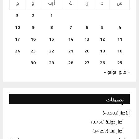
س
د
ن
ث
أرب
خ
ج
3
2
1
10
9
8
7
6
5
4
17
16
15
14
13
12
11
24
23
22
21
20
19
18
30
29
28
27
26
25
« مايو
يوليو »
تصنيفات
الأخبار
(40٬503)
أخبار دولية
(3٬760)
أخبار ليبيا
(34٬297)