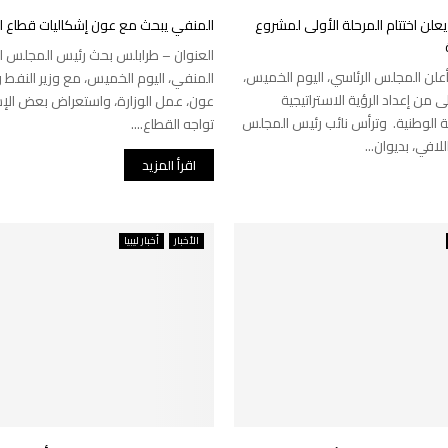
علن اختتام المرحلة الأولى لمشروع
المنفي يبحث مع عون إشكاليات قطاع ا
العنوان – طرابلس بحث رئيس المجلس ا
علن المجلس الرئاسي، اليوم الخميس،
المنفي، اليوم الخميس، مع وزير النفط 
ى من إعداد الرؤية الاستراتيجية
عون، عمل الوزارة، واستعراض بعض الإش
 الوطنية. وترأس نائب رئيس المجلس
تواجه القطاع....
للافي، بديوان...
اقرأ المزيد
الأخبار
أخبار ليبيا