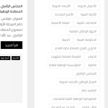
المجلس الرئاسي ي
الأحوال الجوية
الأرصاد الجوية
المصالحة الوطنية
الأزمة الليبية
الأمم المتحدة
العنوان-طرابلس أ
الانتخابات الليبية
البعثة الأممية
ختام المرحلة الأول
لمشروع المصالحة
الجهاز الوطني للتنمية
الرئاسي، عبد الله ا
الحكومة الليبية
الدبيبة
اقرأ المزيد
الدوري الليبي الممتاز لكرة القدم
الدولار
الشركة العامة للكهرباء
الأخبار
أخبار ليبيا
الكفرة
المؤسسة الوطنية للنفط
المجلس الرئاسي
المركز الوطني للأرصاد الجوية
المشير حفتر
المفوضية الوطنية العليا للانتخابات
النائب العام
الهجرة غير الشرعية