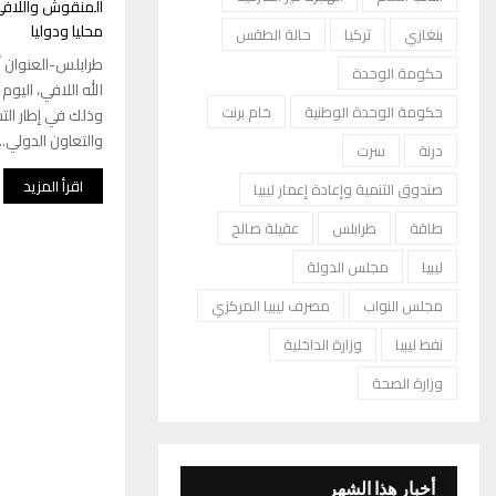
المنقوش واللافي 
محليا ودوليا
بنغازي
تركيا
حالة الطقس
طرابلس-العنوان أ
حكومة الوحدة
الله اللافي، اليو
حكومة الوحدة الوطنية
خام برنت
وذلك في إطار التش
والتعاون الدولي...
درنة
سرت
اقرأ المزيد
صندوق التنمية وإعادة إعمار ليبيا
طاقة
طرابلس
عقيلة صالح
ليبيا
مجلس الدولة
مجلس النواب
مصرف ليبيا المركزي
نفط ليبيا
وزارة الداخلية
وزارة الصحة
أخبار هذا الشهر