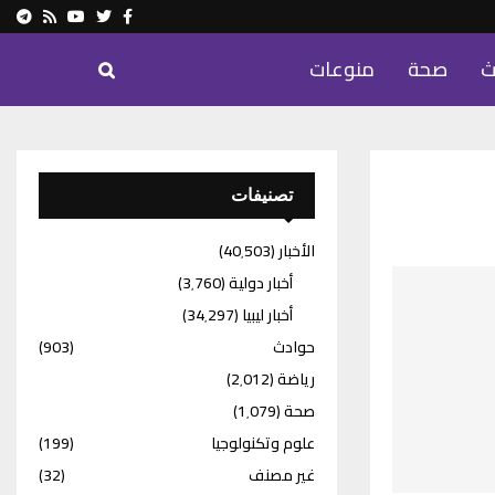
ram
Youtube
Rss
Twitter
Facebook
ث
صحة
منوعات
تصنيفات
الأخبار
(40٬503)
أخبار دولية
(3٬760)
أخبار ليبيا
(34٬297)
حوادث
(903)
رياضة
(2٬012)
صحة
(1٬079)
علوم وتكنولوجيا
(199)
غير مصنف
(32)