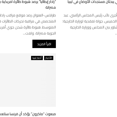
يبحثان مستجدات الأوضاع في ليبيا
“رادار إيطاليا” يرصد هبوط طائرة أمريكية ب
مصراتة
جرى نائب رئيس المجلس الرئاسي، عبد
طرابلس-العنوان رصد موقع مراقب رادار إ
م الخميس، جولة تفقدية لوزارة الخارجية؛
المتخصص في مراقبة تحركات الطائرات فوق
اور بين المجلس ووزارة الخارجية
المتوسط، هبوط طائرة شحن جوي أمريكي
.
الجوية مصراتة. ولفت...
اقرأ المزيد
الأخبار
أخبار ليبيا
مبعوث “ماكرون” يؤكد أن فرنسا ستلعب د