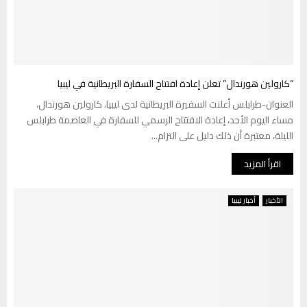
“كارولين هورندال” تعلن إعادة افتتاح السفارة البريطانية في ليبيا
العنوان-طرابلس أعلنت السفيرة البريطانية لدى ليبيا، كارولين هورندال،
مساء اليوم الأحد، إعادة الافتتاح الرسمي للسفارة في العاصمة طرابلس
الليلة، معتبرة أن ذلك دليل على التزام...
اقرأ المزيد
الأخبار
أخبار ليبيا