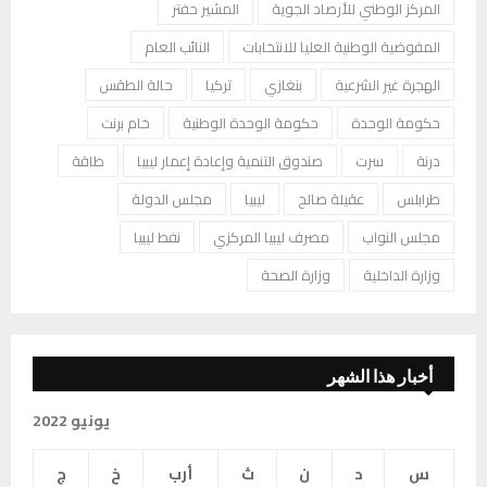
المركز الوطني للأرصاد الجوية
المشير حفتر
المفوضية الوطنية العليا للانتخابات
النائب العام
الهجرة غير الشرعية
بنغازي
تركيا
حالة الطقس
حكومة الوحدة
حكومة الوحدة الوطنية
خام برنت
درنة
سرت
صندوق التنمية وإعادة إعمار ليبيا
طاقة
طرابلس
عقيلة صالح
ليبيا
مجلس الدولة
مجلس النواب
مصرف ليبيا المركزي
نفط ليبيا
وزارة الداخلية
وزارة الصحة
أخبار هذا الشهر
يونيو 2022
س
د
ن
ث
أرب
خ
ج