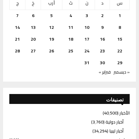
س
د
ن
ث
أرب
خ
ج
7
6
5
4
3
2
1
14
13
12
11
10
9
8
21
20
19
18
17
16
15
28
27
26
25
24
23
22
31
30
29
« ديسمبر
فبراير »
تصنيفات
الأخبار
(40٬500)
أخبار دولية
(3٬760)
أخبار ليبيا
(34٬294)