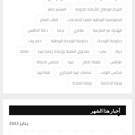
المركز الوطني للأرصاد الجوية
المشير حفتر
المفوضية الوطنية العليا للانتخابات
النائب العام
الهجرة غير الشرعية
بنغازي
تركيا
حالة الطقس
حكومة الوحدة
حكومة الوحدة الوطنية
خام برنت
درنة
سرت
صندوق التنمية وإعادة إعمار ليبيا
طاقة
طرابلس
عقيلة صالح
ليبيا
مجلس الدولة
مجلس النواب
مصرف ليبيا المركزي
نفط ليبيا
وزارة الداخلية
وزارة الصحة
أخبار هذا الشهر
يناير 2022