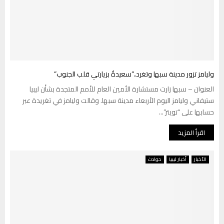
وليامز تزور مدينة سبها وتغرد..”سعيدةٌ بزيارتي قلب الجنوب”
العنوان – سبها زارت مستشارة الأمين العام للأمم المتجدة بشأن ليبيا
ستيفاني وليامز اليوم الأربعاء مدينة سبها. وقالت وليامز في تغريدة عبر
حسابها على “تويتر”...
اقرأ المزيد
الأخبار
أخبار ليبيا
حوادث