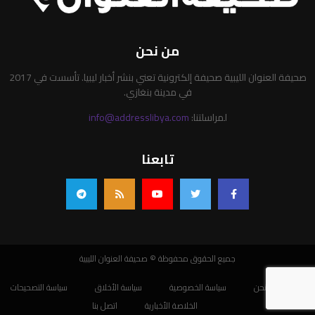
من نحن
صحيفة العنوان الليبية صحيفة إلكترونية تعني بنشر أخبار ليبيا. تأسست في 2017
في مدينة بنغازي.
لمراسلتنا:
info@addresslibya.com
تابعنا
جميع الحقوق محفوظة © صحيفة العنوان الليبية
من نحن
سياسة الخصوصية
سياسة الأخلاق
سياسة التصحيحات
الخلاصة الأخبارية
اتصل بنا