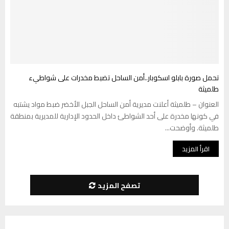
تحمل صورة بابلو اسكوبار..أمن الساحل تضبط مخدرات على شواطيء
طلميثة
العنوان – طلميثة أعلنت مديرية أمن الساحل الجبل الأخضر ضبط مواد يشتبه
في كونها مخدرة على أحد الشواطئ داخل الحدود الإدارية للمديرية بمنطقة
طلميثة. وأوضحت...
اقرأ المزيد
تصفح المزيد