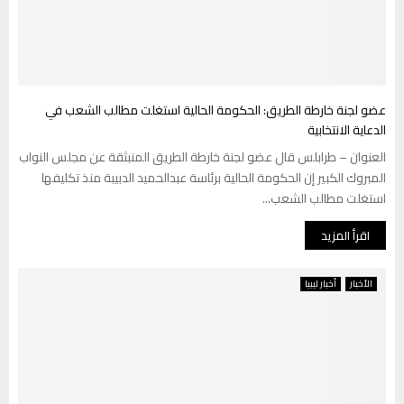
عضو لجنة خارطة الطريق: الحكومة الحالية استغلت مطالب الشعب في
الدعاية الانتخابية
العنوان – طرابلس قال عضو لجنة خارطة الطريق المنبثقة عن مجلس النواب
المبروك الكبير إن الحكومة الحالية برئاسة عبدالحميد الدبيبة منذ تكليفها
استغلت مطالب الشعب...
اقرأ المزيد
الأخبار
أخبار ليبيا