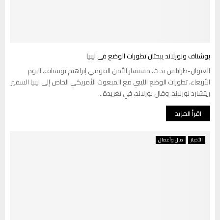
بوشناف ونورلاند يبحثان تطورات الوضع في ليبيا
العنوان-طرابلس بحث، مستشار الأمن القومي إبراهيم بوشناف، اليوم
الأربعاء، تطورات الوضع الليبي مع المبعوث الأمريكي الخاص إلى ليبيا السفير
ريتشارد نورلاند. وقال نورلاند، في تغريدة...
اقرأ المزيد
الأخبار
مال وأعمال