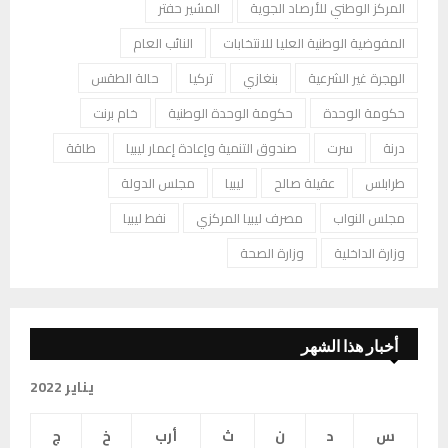
المركز الوطني للأرصاد الجوية
المشير حفتر
المفوضية الوطنية العليا للانتخابات
النائب العام
الهجرة غير الشرعية
بنغازي
تركيا
حالة الطقس
حكومة الوحدة
حكومة الوحدة الوطنية
خام برنت
درنة
سرت
صندوق التنمية وإعادة إعمار ليبيا
طاقة
طرابلس
عقيلة صالح
ليبيا
مجلس الدولة
مجلس النواب
مصرف ليبيا المركزي
نفط ليبيا
وزارة الداخلية
وزارة الصحة
أخبار هذا الشهر
يناير 2022
س
د
ن
ث
أرب
خ
ج