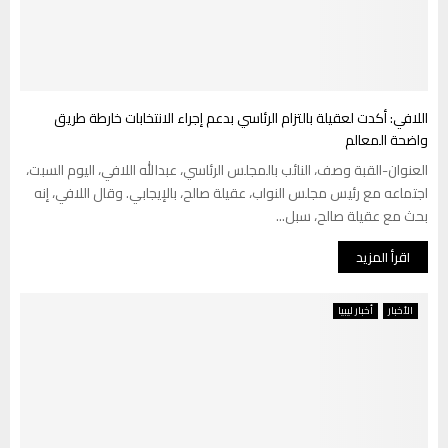
اللافي: أكدت لعقيلة بالتزام الرئاسي بدعم إجراء الانتخابات خارطة طريق
واضحة المعالم
العنوان-القبة وصف، النائب بالمجلس الرئاسي، عبدالله اللافي، اليوم السبت،
اجتماعه مع رئيس مجلس النواب، عقيلة صالح، بالإيجابي. وقال اللافي، إنه
بحث مع عقيلة صالح، سبل...
اقرأ المزيد
الأخبار
أخبار ليبيا