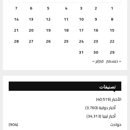
7
6
5
4
3
2
1
14
13
12
11
10
9
8
21
20
19
18
17
16
15
28
27
26
25
24
23
22
31
30
29
« ديسمبر
فبراير »
تصنيفات
الأخبار
(40٬519)
أخبار دولية
(3٬760)
أخبار ليبيا
(34٬313)
حوادث
(904)