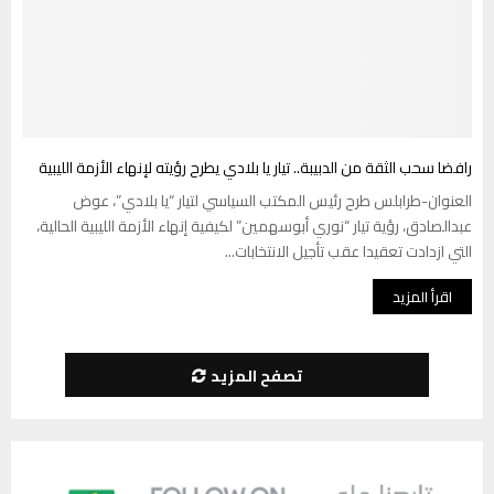
رافضا سحب الثقة من الدبيبة.. تيار يا بلادي يطرح رؤيته لإنهاء الأزمة الليبية
العنوان-طرابلس طرح رئيس المكتب السياسي لتيار “يا بلادي”، عوض
عبدالصادق، رؤية تيار “نوري أبوسهمين” لكيفية إنهاء الأزمة الليبية الحالية،
التي ازدادت تعقيدا عقب تأجيل الانتخابات...
اقرأ المزيد
تصفح المزيد