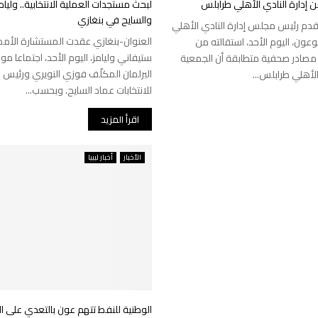
إدارة النادي الأهلي طرابلس
لبحث مستجدات العملية الانتخابية.. وليام
والسايح في بنغازي
قدم رئيس مجلس إدارة النادي الأهلي
العنوان-بنغازي عقدت المستشارة الأممي
ون، اليوم الأحد، استقالته من
ستيفاني وليامز، اليوم الأحد، اجتماعا 
صادر صحفية متطابقة أن الجمعية
البرلمان المكلّف فوزي النويري ورئيس ا
لأهلي طرابلس...
للانتخابات عماد السايح. وبحسب...
اقرأ المزيد
الأخبار
أخبار ليبيا
الوطنية للنفط تتهم عون بالتعدي على ا