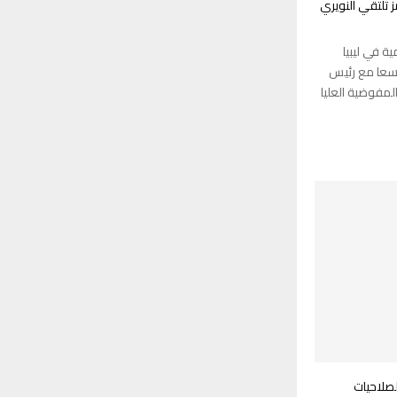
ز تلتقي النويري
ة في ليبيا
موسعا مع رئيس
لمفوضية العليا
لصلاحيات