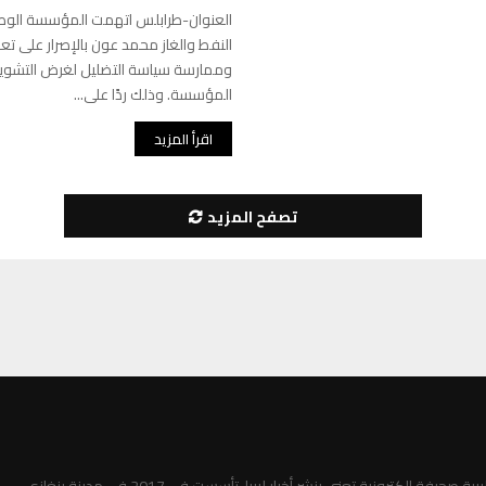
العنوان-طرابلس اتهمت المؤسسة الوطني
النفط والغاز محمد عون بالإصرار على تع
وممارسة سياسة التضليل لغرض التش
المؤسسة. وذلك ردًا على...
اقرأ المزيد
تصفح المزيد