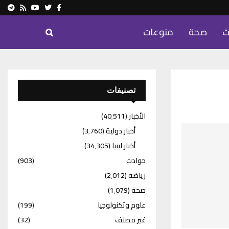
ram
Youtube
Rss
Twitter
Facebook
ث
صحة
منوعات
تصنيفات
الأخبار
(40٬511)
أخبار دولية
(3٬760)
أخبار ليبيا
(34٬305)
حوادث
(903)
رياضة
(2٬012)
صحة
(1٬079)
علوم وتكنولوجيا
(199)
غير مصنف
(32)