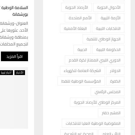
الأحوال الجوية
الأرصاد الجوية
بورشفانة
الأزمة الليبية
الأمم المتحدة
العنوان-ورشفانة أ
الانتخابات الليبية
البعثة الأممية
بمنطقة ورشفانة
الجهاز الوطني للتنمية
لتجميع المخلفات. 
الحكومة الليبية
الدبيبة
اقرأ المزيد
الدوري الليبي الممتاز لكرة القدم
الدولار
الشركة العامة للكهرباء
الأخبار
أخبار ليبيا
الكفرة
المؤسسة الوطنية للنفط
المجلس الرئاسي
المركز الوطني للأرصاد الجوية
المشير حفتر
المفوضية الوطنية العليا للانتخابات
النائب العام
الهجرة غير الشرعية