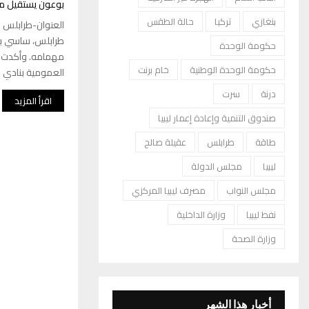
بوعون يستقيل من 
بنغازي
تركيا
حالة الطقس
العنوان-طرابلس 
طرابلس، ساسي بوع
حكومة الوحدة
مهمامه. وأكدت م
حكومة الوحدة الوطنية
خام برنت
العمومية بنادي ا
درنة
سرت
اقرأ المزيد
صندوق التنمية وإعادة إعمار ليبيا
طاقة
طرابلس
عقيلة صالح
ليبيا
مجلس الدولة
مجلس النواب
مصرف ليبيا المركزي
نفط ليبيا
وزارة الداخلية
وزارة الصحة
أخبار هذا الشهر