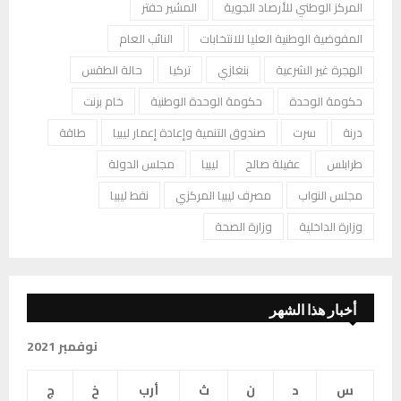
المركز الوطني للأرصاد الجوية
المشير حفتر
المفوضية الوطنية العليا للانتخابات
النائب العام
الهجرة غير الشرعية
بنغازي
تركيا
حالة الطقس
حكومة الوحدة
حكومة الوحدة الوطنية
خام برنت
درنة
سرت
صندوق التنمية وإعادة إعمار ليبيا
طاقة
طرابلس
عقيلة صالح
ليبيا
مجلس الدولة
مجلس النواب
مصرف ليبيا المركزي
نفط ليبيا
وزارة الداخلية
وزارة الصحة
أخبار هذا الشهر
نوفمبر 2021
س
د
ن
ث
أرب
خ
ج