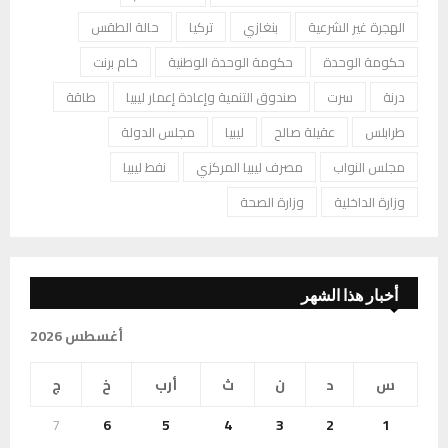
الهجرة غير الشرعية
بنغازي
تركيا
حالة الطقس
حكومة الوحدة
حكومة الوحدة الوطنية
خام برنت
درنة
سرت
صندوق التنمية وإعادة إعمار ليبيا
طاقة
طرابلس
عقيلة صالح
ليبيا
مجلس الدولة
مجلس النواب
مصرف ليبيا المركزي
نفط ليبيا
وزارة الداخلية
وزارة الصحة
أخبار هذا الشهر
أغسطس 2026
س
د
ن
ث
أرب
خ
ج
7
6
5
4
3
2
1