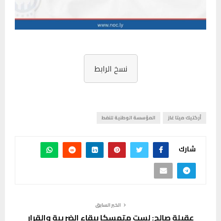
نسخ الرابط
أركتيك ميتا غاز
المؤسسة الوطنية للنفط
شارك
الخبر السابق
عقيلة صالح: لست متمسكا ببقاء الضريبة والقرار