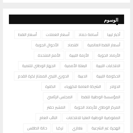
الوسوم
أخبار ليبيا
أسامة حماد
أسعار العملات
أسعار النفط
أسعار النفط العالمية
اقتصاد
الأحوال الجوية
الأرصاد الجوية
الأزمة الليبية
الأمم المتحدة
الانتخابات الليبية
البعثة الأممية
الجهاز الوطني للتنمية
الحكومة الليبية
الدبيبة
الدوري الليبي الممتاز لكرة القدم
الدولار
الشركة العامة للكهرباء
الكفرة
المؤسسة الوطنية للنفط
المجلس الرئاسي
المركز الوطني للأرصاد الجوية
المشير حفتر
المفوضية الوطنية العليا للانتخابات
النائب العام
الهجرة غير الشرعية
بنغازي
تركيا
حالة الطقس