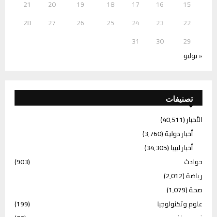
21
20
19
18
17
16
15
28
27
26
25
24
23
22
31
30
29
« يوليو
تصنيفات
الأخبار
(40٬511)
أخبار دولية
(3٬760)
أخبار ليبيا
(34٬305)
حوادث
(903)
رياضة
(2٬012)
صحة
(1٬079)
علوم وتكنولوجيا
(199)