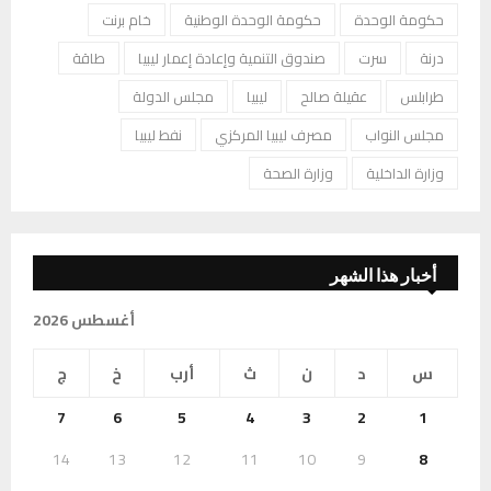
حكومة الوحدة
حكومة الوحدة الوطنية
خام برنت
درنة
سرت
صندوق التنمية وإعادة إعمار ليبيا
طاقة
طرابلس
عقيلة صالح
ليبيا
مجلس الدولة
مجلس النواب
مصرف ليبيا المركزي
نفط ليبيا
وزارة الداخلية
وزارة الصحة
أخبار هذا الشهر
أغسطس 2026
س
د
ن
ث
أرب
خ
ج
7
6
5
4
3
2
1
14
13
12
11
10
9
8