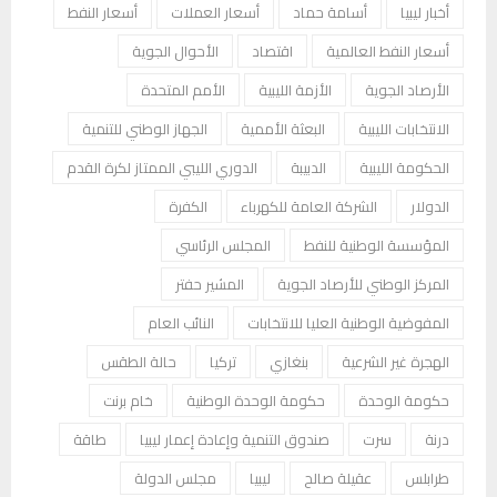
أخبار ليبيا
أسامة حماد
أسعار العملات
أسعار النفط
أسعار النفط العالمية
اقتصاد
الأحوال الجوية
الأرصاد الجوية
الأزمة الليبية
الأمم المتحدة
الانتخابات الليبية
البعثة الأممية
الجهاز الوطني للتنمية
الحكومة الليبية
الدبيبة
الدوري الليبي الممتاز لكرة القدم
الدولار
الشركة العامة للكهرباء
الكفرة
المؤسسة الوطنية للنفط
المجلس الرئاسي
المركز الوطني للأرصاد الجوية
المشير حفتر
المفوضية الوطنية العليا للانتخابات
النائب العام
الهجرة غير الشرعية
بنغازي
تركيا
حالة الطقس
حكومة الوحدة
حكومة الوحدة الوطنية
خام برنت
درنة
سرت
صندوق التنمية وإعادة إعمار ليبيا
طاقة
طرابلس
عقيلة صالح
ليبيا
مجلس الدولة