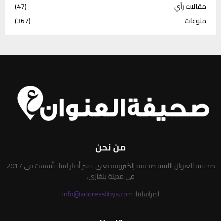
مقالات رأي
(47)
منوعات
(367)
من نحن
صحيفة العنوان الليبية صحيفة إلكترونية تعني بنشر أخبار ليبيا. تأسست في 2017
في مدينة بنغازي.
لمراسلتنا:
info@addresslibya.com