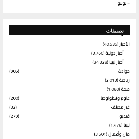
« يوليو
تصنيفات
الأخبار
(40٬535)
أخبار دولية
(3٬760)
أخبار ليبيا
(34٬328)
حوادث
(905)
رياضة
(2٬013)
صحة
(1٬080)
علوم وتكنولوجيا
(200)
غير مصنف
(32)
فيديو
(279)
ليبيا
(1٬478)
مال وأعمال
(3٬501)