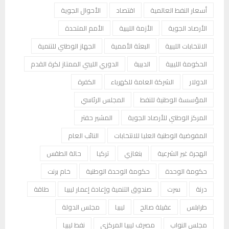
أسعار النفط العالمية
اقتصاد
الأحوال الجوية
الأرصاد الجوية
الأزمة الليبية
الأمم المتحدة
الانتخابات الليبية
البعثة الأممية
الجهاز الوطني للتنمية
الحكومة الليبية
الدبيبة
الدوري الليبي الممتاز لكرة القدم
الدولار
الشركة العامة للكهرباء
الكفرة
المؤسسة الوطنية للنفط
المجلس الرئاسي
المركز الوطني للأرصاد الجوية
المشير حفتر
المفوضية الوطنية العليا للانتخابات
النائب العام
الهجرة غير الشرعية
بنغازي
تركيا
حالة الطقس
حكومة الوحدة
حكومة الوحدة الوطنية
خام برنت
درنة
سرت
صندوق التنمية وإعادة إعمار ليبيا
طاقة
طرابلس
عقيلة صالح
ليبيا
مجلس الدولة
مجلس النواب
مصرف ليبيا المركزي
نفط ليبيا