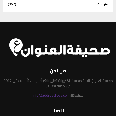
منوعات
(367)
من نحن
صحيفة العنوان الليبية صحيفة إلكترونية تعني بنشر أخبار ليبيا. تأسست في 2017
في مدينة بنغازي.
لمراسلتنا:
info@addresslibya.com
تابعنا