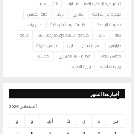
المفوضية الوطنية العليا للانتخابات
النائب العام
الهجرة غير الشرعية
بنغازي
تركيا
حالة الطقس
حكومة الوحدة
حكومة الوحدة الوطنية
خام برنت
درنة
سرت
صندوق التنمية وإعادة إعمار ليبيا
طاقة
طرابلس
عقيلة صالح
ليبيا
مجلس الدولة
مجلس النواب
مصرف ليبيا المركزي
نفط ليبيا
وزارة الداخلية
وزارة الصحة
أخبار هذا الشهر
أغسطس 2026
س
د
ن
ث
أرب
خ
ج
7
6
5
4
3
2
1