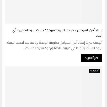
إسناد أمن السواحل: حكومة الدبيبة “فبركت” ضربات زوارة لتضليل الرأي
العام
اتهمت سرية إسناد أمن السواحل حكومة الوحدة برئاسة عبدالحميد الدبيبة،
اليوم السبت، بالتورط في "تزييف الحقائق" و"تغطية الفساد"،...
اقرأ المزيد
أخبار ليبيا