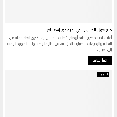
منع تجول الأجانب ليلا في زوارة حتى إشعار آخر
أعلنت لجنة حصر وتنظيم أوضاع الأجانب ببلدية زوارة الكبرى اتخاذ جملة من
التدابير والإجراءات الاحترازية المؤقتة، في إطار ما وصفتها بـ "الجهود الرامية
إلى تعزيز...
اقرأ المزيد
أخبار ليبيا