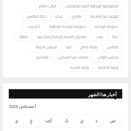
المفوضية الوطنية العليا للانتخابات
النائب العام
الهجرة غير الشرعية
بنغازي
تركيا
حالة الطقس
حكومة الوحدة
حكومة الوحدة الوطنية
خام برنت
درنة
سرت
صندوق التنمية وإعادة إعمار ليبيا
طاقة
طرابلس
عقيلة صالح
ليبيا
مجلس الدولة
مجلس النواب
مصرف ليبيا المركزي
نفط ليبيا
وزارة الداخلية
وزارة الصحة
أخبار هذا الشهر
أغسطس 2026
س
د
ن
ث
أرب
خ
ج